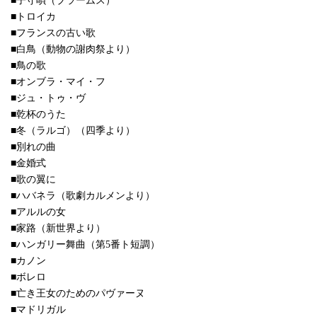
■子守唄（ブラームス）
■トロイカ
■フランスの古い歌
■白鳥（動物の謝肉祭より）
■鳥の歌
■オンブラ・マイ・フ
■ジュ・トゥ・ヴ
■乾杯のうた
■冬（ラルゴ）（四季より）
■別れの曲
■金婚式
■歌の翼に
■ハバネラ（歌劇カルメンより）
■アルルの女
■家路（新世界より）
■ハンガリー舞曲（第5番ト短調）
■カノン
■ボレロ
■亡き王女のためのパヴァーヌ
■マドリガル