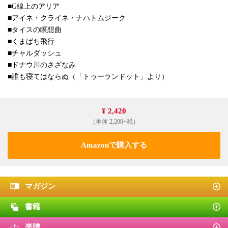
■G線上のアリア
■アイネ・クライネ・ナハトムジーク
■タイスの瞑想曲
■くまばち飛行
■チャルダッシュ
■ドナウ川のさざなみ
■誰も寝てはならぬ（「トゥーランドット」より）
¥ 2,420
（本体 2,200+税）
Amazonで購入する
マガジン
書籍
楽譜