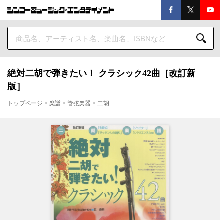
絶対二胡で弾きたい！ クラシック42曲［改訂新
版］
トップページ
>
楽譜
>
管弦楽器
>
二胡