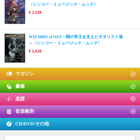
〈シンコー・ミュージック・ムック〉
¥ 2,530
WIZARDS of OZZ～闇の帝王を支えたギタリスト達
～〈シンコー・ミュージック・ムック〉
¥ 2,420
マガジン
書籍
楽譜
音楽教則
CD/DVD/
その他