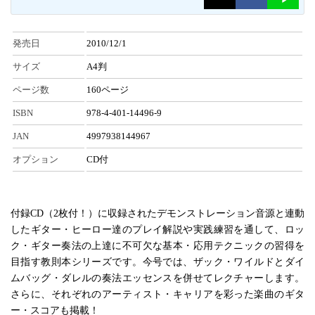
発売日
2010/12/1
サイズ
A4判
ページ数
160ページ
ISBN
978-4-401-14496-9
JAN
4997938144967
オプション
CD付
付録CD（2枚付！）に収録されたデモンストレーション音源と連動
したギター・ヒーロー達のプレイ解説や実践練習を通して、ロッ
ク・ギター奏法の上達に不可欠な基本・応用テクニックの習得を
目指す教則本シリーズです。今号では、ザック・ワイルドとダイ
ムバッグ・ダレルの奏法エッセンスを併せてレクチャーします。
さらに、それぞれのアーティスト・キャリアを彩った楽曲のギタ
ー・スコアも掲載！