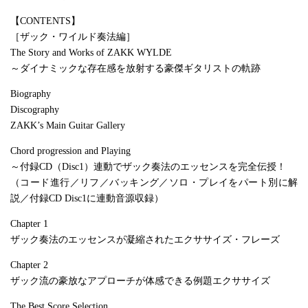
【CONTENTS】
［ザック・ワイルド奏法編］
The Story and Works of ZAKK WYLDE
～ダイナミックな存在感を放射する豪傑ギタリストの軌跡
Biography
Discography
ZAKK’s Main Guitar Gallery
Chord progression and Playing
～付録CD（Disc1）連動でザック奏法のエッセンスを完全伝授！
（コード進行／リフ／バッキング／ソロ・プレイをパート別に解
説／付録CD Disc1に連動音源収録）
Chapter 1
ザック奏法のエッセンスが凝縮されたエクササイズ・フレーズ
Chapter 2
ザック流の豪放なアプローチが体感できる例題エクササイズ
The Best Score Selection