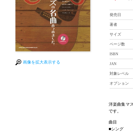
発売日
著者
サイズ
ページ数
ISBN
画像を拡大表示する
JAN
対象レベル
オプション
洋楽曲集マ
です。
曲目
■シング