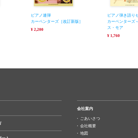
ピアノ連弾
ピアノ弾き語り
カーペンターズ［改訂新版］
カーペンターズ
ス・モア
¥ 2,200
¥ 1,760
会社案内
ごあいさつ
方
会社概要
地図