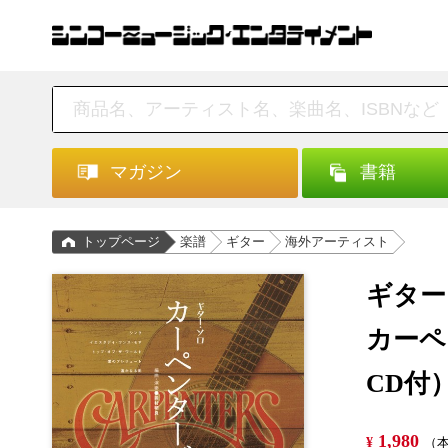
マガジン
書籍
トップページ
楽譜
ギター
海外アーティスト
ギター
カーペ
CD付
1,980
¥
（本