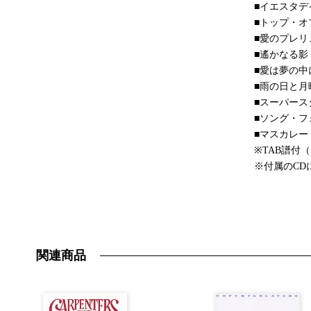
■イエスタデ
■トップ・オ
■愛のプレリ
■遙かなる影
■愛は夢の中
■雨の日と月
■スーパース
■ソング・フ
■マスカレー
※TAB譜付
※付属のC
関連商品