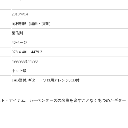
2010/4/14
岡村明良（編曲・演奏）
菊倍判
40ページ
978-4-401-14479-2
4997938144790
中～上級
TAB譜付, ギター・ソロ用アレンジ, CD付
スト・アイテム、カーペンターズの名曲を余すことなくあつめたギター