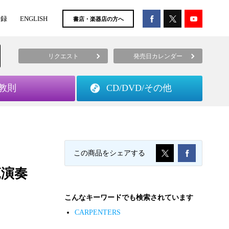
登録
ENGLISH
書店・楽器店の方へ
リクエスト
発売日カレンダー
教則
CD/DVD/
その他
この商品をシェアする
範演奏
こんなキーワードでも検索されています
CARPENTERS