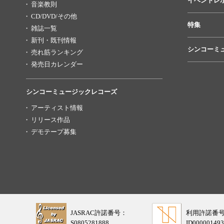
イベントレ
音楽教則
CD/DVD/その他
特集
雑誌一覧
新刊・既刊情報
シンコーミ
売れ筋ランキング
発売日カレンダー
シンコーミュージックレコーズ
アーティスト情報
リリース作品
デモテープ募集
JASRAC許諾番号：
利用許諾番
S0805281888
ID000001493