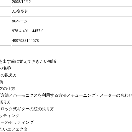
2008/12/12
A5変型判
96ページ
978-4-401-14457-0
4997938144578
を出す前に覚えておきたい知識
の名称
トの数え方
類
グの仕方
グ方法／ハーモニクスを利用する方法／チューニング・メーターの合わ
張り方
／ロック式ギターの絃の張り方
ッティング
ターのセッティング
たいエフェクター