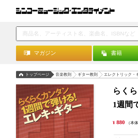
マガジン
書籍
トップページ
音楽教則
ギター教則
エレクトリック・
らくら
1週間
880
¥
（本体