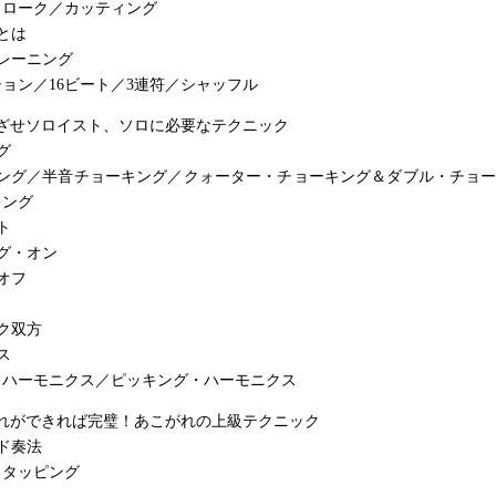
トローク／カッティング
とは
レーニング
ョン／16ビート／3連符／シャッフル
めざせソロイスト、ソロに必要なテクニック
グ
キング／半音チョーキング／クォーター・チョーキング＆ダブル・チョー
キング
ト
グ・オン
オフ
ク双方
ス
・ハーモニクス／ピッキング・ハーモニクス
これができれば完璧！あこがれの上級テクニック
ド奏法
・タッピング