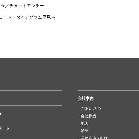
リラ／チャットモンチー
―コード・ダイアグラム早見表
会社案内
ごあいさつ
方
会社概要
地図
ポート
沿革
業務案内 - 出版