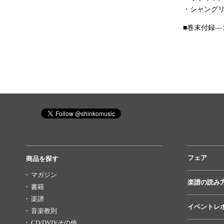
・シャング
■巻末付録
フェア
商品を探す
マガジン
楽譜の読み
書籍
楽譜
イベントレ
音楽教則
CD/DVD/その他