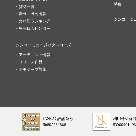
特集
雑誌一覧
新刊・既刊情報
シンコーミ
売れ筋ランキング
発売日カレンダー
シンコーミュージックレコーズ
アーティスト情報
リリース作品
デモテープ募集
JASRAC許諾番号：
利用許諾番
S0805281888
ID000001493