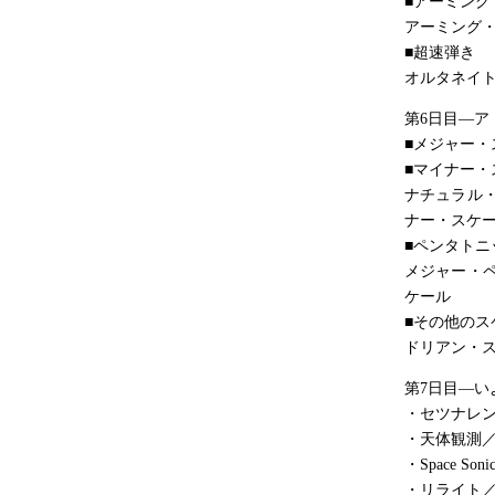
■アーミング
アーミング
■超速弾き
オルタネイ
第6日目―
■メジャー・
■マイナー・
ナチュラル
ナー・スケ
■ペンタトニ
メジャー・
ケール
■その他のス
ドリアン・
第7日目―
・セツナレンサ
・天体観測／BU
・Space So
・リライト／AS