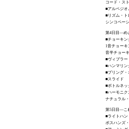
コード・ス
■アルペジオ
■リズム・ト
シンコペーシ
第4日目―
■チョーキン
1音チョー
音半チョー
■ヴィブラー
■ハンマリン
■プリング・
■スライド
■ボトルネッ
■ハーモニク
ナチュラル
第5日目―
■ライトハン
ボスハンズ