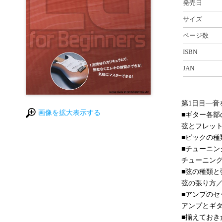
発売日
サイズ
ページ数
ISBN
JAN
第1日目―音
画像を拡大表示する
■ギター各部
弦とフレッ
■ピックの種
■チューニン
チューニン
■弦の種類と
弦の張り方
■アンプのセ
アンプとギ
■揃えておき