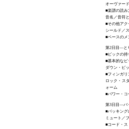
オーヴァー
■楽譜の読み
音名／音符
■その他アク
シールド／
■ベースのメ
第2日目―と
■ピックの持
■基本的なピ
ダウン・ピ
■フィンガリ
ロック・ス
ォーム
■パワー・コ
第3日目―バ
■バッキン
ミュート／
■コード・ス