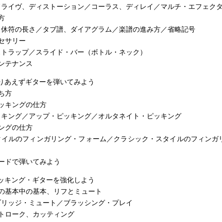
ドライヴ、ディストーション／コーラス、ディレイ／マルチ・エフェク
方
と休符の長さ／タブ譜、ダイアグラム／楽譜の進み方／省略記号
セサリー
ストラップ／スライド・バー（ボトル・ネック）
ンテナンス
りあえずギターを弾いてみよう
ち方
ッキングの仕方
ッキング／アップ・ピッキング／オルタネイト・ピッキング
ングの仕方
タイルのフィンガリング・フォーム／クラシック・スタイルのフィンガ
ードで弾いてみよう
ッキング・ギターを強化しよう
グの基本中の基本、リフとミュート
ブリッジ・ミュート／ブラッシング・プレイ
トローク、カッティング