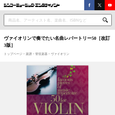
ヴァイオリンで奏でたい名曲レパートリー50［改訂
3版］
トップページ
>
楽譜
>
管弦楽器
>
ヴァイオリン