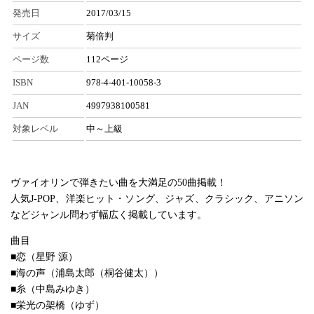
発売日
2017/03/15
サイズ
菊倍判
ページ数
112ページ
ISBN
978-4-401-10058-3
JAN
4997938100581
対象レベル
中～上級
ヴァイオリンで弾きたい曲を大満足の50曲掲載！
人気J-POP、洋楽ヒット・ソング、ジャズ、クラシック、アニソン
などジャンル問わず幅広く掲載しています。
曲目
■恋（星野 源）
■海の声（浦島太郎（桐谷健太））
■糸（中島みゆき）
■栄光の架橋（ゆず）