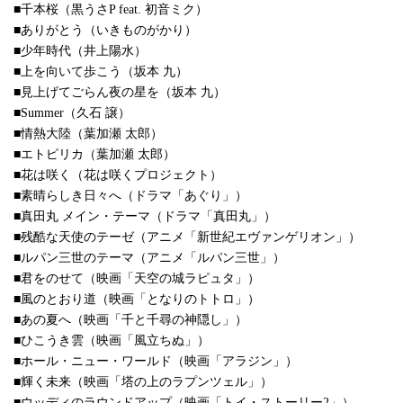
■千本桜（黒うさP feat. 初音ミク）
■ありがとう（いきものがかり）
■少年時代（井上陽水）
■上を向いて歩こう（坂本 九）
■見上げてごらん夜の星を（坂本 九）
■Summer（久石 譲）
■情熱大陸（葉加瀬 太郎）
■エトピリカ（葉加瀬 太郎）
■花は咲く（花は咲くプロジェクト）
■素晴らしき日々へ（ドラマ「あぐり」）
■真田丸 メイン・テーマ（ドラマ「真田丸」）
■残酷な天使のテーゼ（アニメ「新世紀エヴァンゲリオン」）
■ルパン三世のテーマ（アニメ「ルパン三世」）
■君をのせて（映画「天空の城ラピュタ」）
■風のとおり道（映画「となりのトトロ」）
■あの夏へ（映画「千と千尋の神隠し」）
■ひこうき雲（映画「風立ちぬ」）
■ホール・ニュー・ワールド（映画「アラジン」）
■輝く未来（映画「塔の上のラプンツェル」）
■ウッディのラウンドアップ（映画「トイ・ストーリー2」）