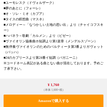
■ユーモレスク（ドヴォルザーク）
■夢のあとに（フォーレ）
■オ・ソレ・ミオ（カプア）
■タイスの瞑想曲（マスネ）
■メロディー～「なつかしい土地の思い出」より（チャイコフスキ
ー）
■ハバネラ～歌劇「カルメン」より（ビゼー）
■ヴァイオリン協奏曲ホ短調より第1楽章（メンデルスゾーン）
■無伴奏ヴァイオリンのためのパルティータ第3番よりガヴォット
（バッハ）
■24のカプリースより第24番イ短調（パガニーニ）
※コードネーム表記がある曲とない曲が混在しております。予めご
了承下さい。
¥ 1,760
（本体 1,600+税）
Amazonで購入する