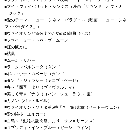
■マイ・フェイバリット・シングス（映画「サウンド・オブ・ミュ
ージック」）
■愛のテーマ～ニュー・シネマ・パラダイス（映画「ニュー・シネ
マ・パラダイス」）
■ヴァイオリンと管弦楽のための幻想曲（ヘス）
■フライ・ミー・トゥ・ザ・ムーン
■虹の彼方に
■枯葉
■ムーン・リバー
■ラ・クンパルシータ（タンゴ）
■ポル・ウナ・カベーサ（タンゴ）
■タンゴ・ジェラシー（ヤコブ・ゲーゼ）
■春～「四季」より（ヴィヴァルディ）
■美しく青きドナウ（ヨハン・シュトラウスⅡ世）
■カノン（パッヘルベル）
■ヴァイオリン・ソナタ第5番「春」第1楽章（ベートーヴェン）
■愛の挨拶（エルガー）
■白鳥～「動物の謝肉祭」より（サン＝サーンス）
■ラプソディ・イン・ブルー（ガーシュウィン）