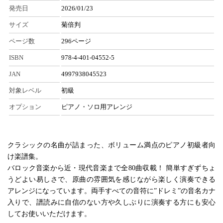
発売日
2026/01/23
サイズ
菊倍判
ページ数
296ページ
ISBN
978-4-401-04552-5
JAN
4997938045523
対象レベル
初級
オプション
ピアノ・ソロ用アレンジ
クラシックの名曲が詰まった、ボリューム満点のピアノ初級者向
け楽譜集。
バロック音楽から近・現代音楽まで全80曲収載！ 簡単すぎずちょ
うどよい易しさで、原曲の雰囲気を感じながら楽しく演奏できる
アレンジになっています。両手すべての音符に”ドレミ”の音名カナ
入りで、譜読みに自信のない方や久しぶりに演奏する方にも安心
してお使いいただけます。