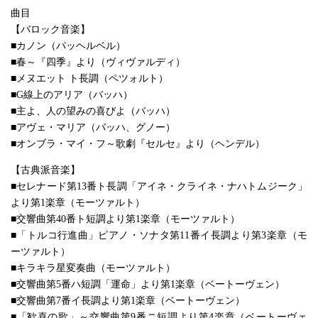
曲目
【バロック音楽】
■カノン（パッヘルベル）
■春～『四季』より（ヴィヴァルディ）
■メヌエット ト長調（ペツォルト）
■G線上のアリア（バッハ）
■主よ、人の望みの喜びよ（バッハ）
■アヴェ・マリア（バッハ、グノー）
■オンブラ・マイ・フ～歌劇『セルセ』より（ヘンデル）
【古典派音楽】
■セレナード第13番ト長調「アイネ・クライネ・ナハトムジーク」
より第1楽章（モーツァルト）
■交響曲第40番ト短調より第1楽章（モーツァルト）
■「トルコ行進曲」ピアノ・ソナタ第11番イ長調より第3楽章（モ
ーツァルト）
■キラキラ星変奏曲（モーツァルト）
■交響曲第5番ハ短調「運命」より第1楽章（ベートーヴェン）
■交響曲第7番イ長調より第1楽章（ベートーヴェン）
■「歓喜の歌」～交響曲第9番ニ短調より第4楽章（ベートーヴェ