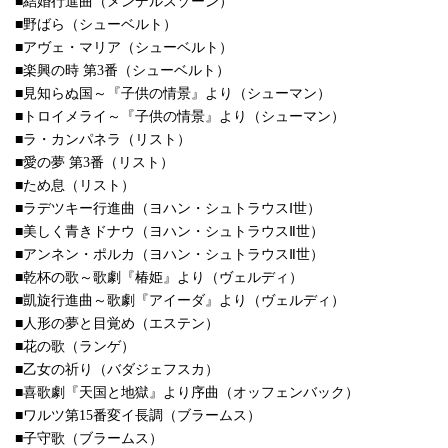
■結婚行進曲（メンデルスゾーン）
■野ばら（シューベルト）
■アヴェ・マリア（シューベルト）
■楽興の時 第3番（シューベルト）
■見知らぬ国～『子供の情景』より（シューマン）
■トロイメライ～『子供の情景』より（シューマン）
■ラ・カンパネラ（リスト）
■愛の夢 第3番（リスト）
■ため息（リスト）
■ラデツキー行進曲（ヨハン・シュトラウスⅠ世）
■美しく青きドナウ（ヨハン・シュトラウスⅡ世）
■アンネン・ポルカ（ヨハン・シュトラウスⅡ世）
■乾杯の歌～歌劇『椿姫』より（ヴェルディ）
■凱旋行進曲～歌劇『アイーダ』より（ヴェルディ）
■人形の夢と目覚め（エステン）
■花の歌（ランゲ）
■乙女の祈り（バダジェフスカ）
■喜歌劇『天国と地獄』より序曲（オッフェンバック）
■ワルツ第15番変イ長調（ブラームス）
■子守歌（ブラームス）