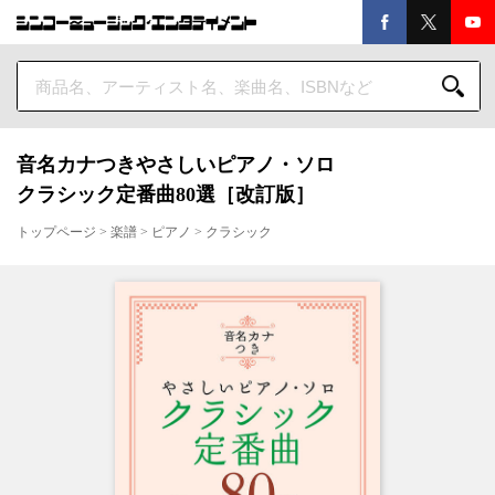
音名カナつきやさしいピアノ・ソロ
クラシック定番曲80選［改訂版］
トップページ
>
楽譜
>
ピアノ
>
クラシック