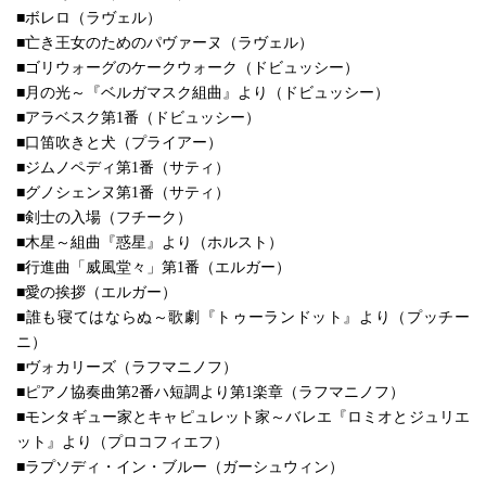
■ボレロ（ラヴェル）
■亡き王女のためのパヴァーヌ（ラヴェル）
■ゴリウォーグのケークウォーク（ドビュッシー）
■月の光～『ベルガマスク組曲』より（ドビュッシー）
■アラベスク第1番（ドビュッシー）
■口笛吹きと犬（プライアー）
■ジムノペディ第1番（サティ）
■グノシェンヌ第1番（サティ）
■剣士の入場（フチーク）
■木星～組曲『惑星』より（ホルスト）
■行進曲「威風堂々」第1番（エルガー）
■愛の挨拶（エルガー）
■誰も寝てはならぬ～歌劇『トゥーランドット』より（プッチー
ニ）
■ヴォカリーズ（ラフマニノフ）
■ピアノ協奏曲第2番ハ短調より第1楽章（ラフマニノフ）
■モンタギュー家とキャピュレット家～バレエ『ロミオとジュリエ
ット』より（プロコフィエフ）
■ラプソディ・イン・ブルー（ガーシュウィン）