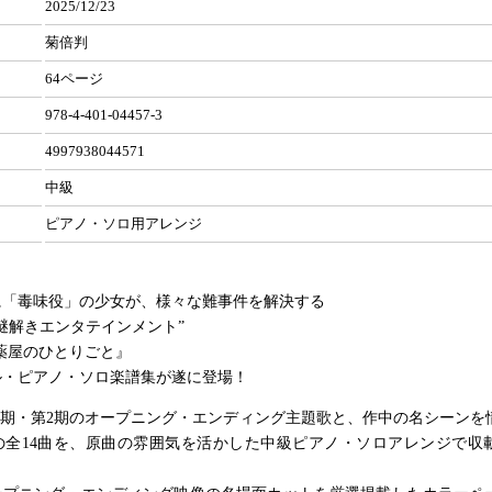
2025/12/23
菊倍判
64ページ
978-4-401-04457-3
4997938044571
中級
ピアノ・ソロ用アレンジ
に「毒味役」の少女が、様々な難事件を解決する
謎解きエンタテインメント”
薬屋のひとりごと』
ル・ピアノ・ソロ楽譜集が遂に登場！
1期・第2期のオープニング・エンディング主題歌と、作中の名シーンを
の全14曲を、原曲の雰囲気を活かした中級ピアノ・ソロアレンジで収