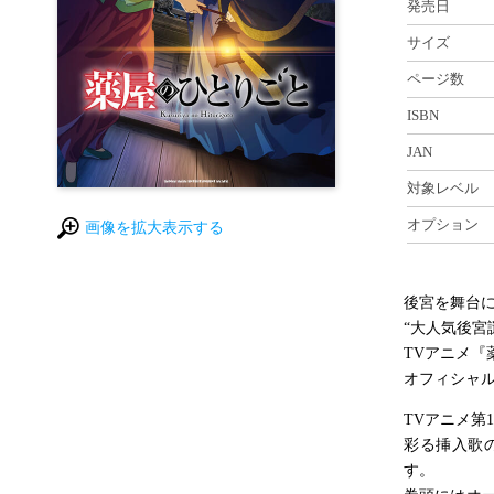
発売日
サイズ
ページ数
ISBN
JAN
対象レベル
オプション
画像を拡大表示する
後宮を舞台
“大人気後宮
TVアニメ『
オフィシャ
TVアニメ第
彩る挿入歌
す。