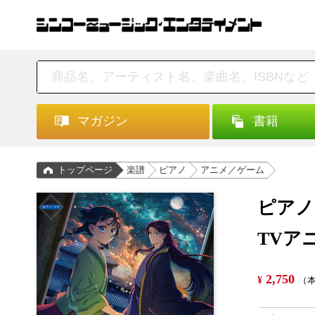
マガジン
書籍
トップページ
楽譜
ピアノ
アニメ／ゲーム
ピアノ
TVア
2,750
¥
（本