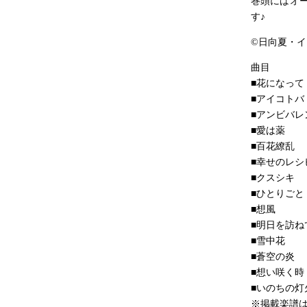
巻頭にはオ
す♪
©日向夏・
曲目
■花になって
■アイコトバ
■アンビバレ
■愛は薬
■百花繚乱
■幸せのレシ
■クスシキ
■ひとりごと
■想風
■明日を訪ね
■雪中花
■蒼空の炎
■想い咲く時
■いのちの灯
※掲載楽譜