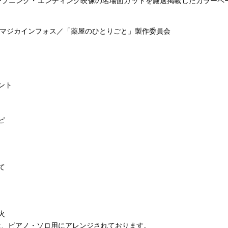
ープニング・エンディング映像の名場面カットを厳選掲載したカラーペ
イマジカインフォス／「薬屋のひとりごと」製作委員会
ント
ピ
て
火
は、ピアノ・ソロ用にアレンジされております。