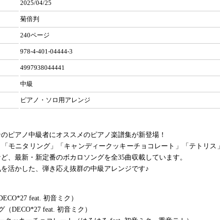
2025/04/25
菊倍判
240ページ
978-4-401-04444-3
4997938044441
中級
ピアノ・ソロ用アレンジ
ンのピアノ中級者にオススメのピアノ楽譜集が新登場！
「モニタリング」「キャンディークッキーチョコレート」「テトリス」「
ど、最新・新定番のボカロソングを全35曲収載しています。
気を活かした、弾き応え抜群の中級アレンジです♪
CO*27 feat. 初音ミク）
DECO*27 feat. 初音ミク）