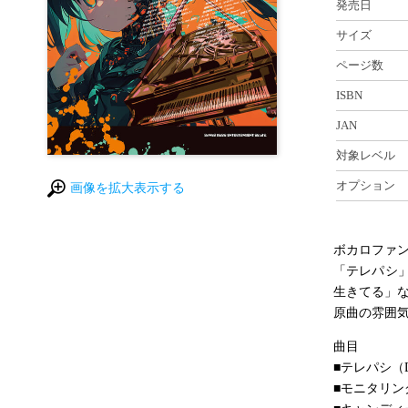
発売日
サイズ
ページ数
ISBN
JAN
対象レベル
オプション
画像を拡大表示する
ボカロファ
「テレパシ」
生きてる」な
原曲の雰囲
曲目
■テレパシ（DE
■モニタリング（