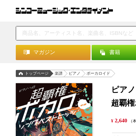
マガジン
書籍
トップページ
楽譜
ピアノ
ボーカロイド
ピアノ
超覇権
2,640
¥
（本