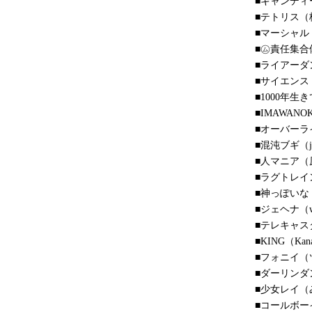
■キャンディ
■テトリス（柊
■マーシャル
■㋰責任集合体
■ライアーダン
■サイエンス（M
■1000年生き
■IMAWANO
■オーバーライ
■混沌ブギ（jon
■人マニア（原
■ラグトレイン
■神っぽいな（
■ジェヘナ（wo
■テレキャスタ
■KING（Kanar
■フォニイ（ツ
■ダーリンダン
■少女レイ（み
■コールボーイ（