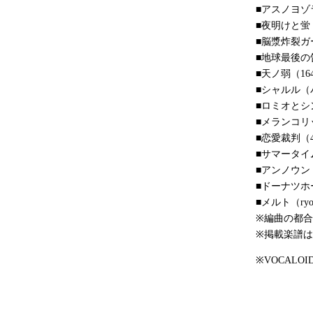
■アスノヨゾラ哨戒
■夜明けと蛍（n
■脳漿炸裂ガー
■地球最後の告白
■天ノ弱（164 
■シャルル（バルー
■ロミオとシンデ
■メランコリック
■恋愛裁判（40
■サマータイム
■アンノウン・
■ドーナツホール
■メルト（ryo
※編曲の都
※掲載楽譜
※VOCAL