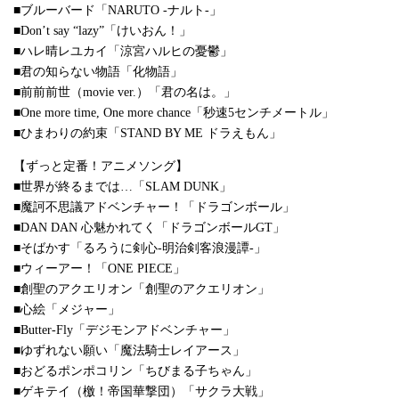
■ブルーバード「NARUTO -ナルト-」
■Don’t say “lazy”「けいおん！」
■ハレ晴レユカイ「涼宮ハルヒの憂鬱」
■君の知らない物語「化物語」
■前前前世（movie ver.）「君の名は。」
■One more time, One more chance「秒速5センチメートル」
■ひまわりの約束「STAND BY ME ドラえもん」
【ずっと定番！アニメソング】
■世界が終るまでは…「SLAM DUNK」
■魔訶不思議アドベンチャー！「ドラゴンボール」
■DAN DAN 心魅かれてく「ドラゴンボールGT」
■そばかす「るろうに剣心-明治剣客浪漫譚-」
■ウィーアー！「ONE PIECE」
■創聖のアクエリオン「創聖のアクエリオン」
■心絵「メジャー」
■Butter-Fly「デジモンアドベンチャー」
■ゆずれない願い「魔法騎士レイアース」
■おどるポンポコリン「ちびまる子ちゃん」
■ゲキテイ（檄！帝国華撃団）「サクラ大戦」