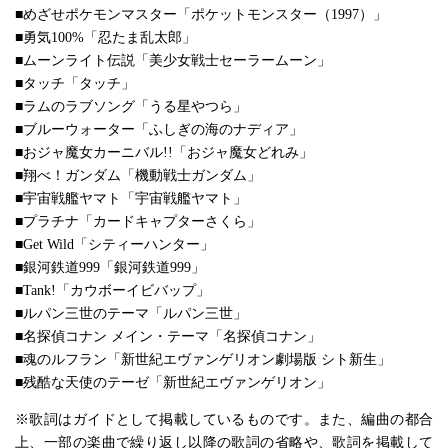
■めざせポケモンマスター「ポケットモンスター（1997）」
■勇気100%「忍たま乱太郎」
■ムーンライト伝説「美少女戦士セーラームーン」
■タッチ「タッチ」
■ラムのラブソング「うる星やつら」
■ブルーウォーター「ふしぎの海のナディア」
■おジャ魔女カーニバル!!「おジャ魔女どれみ」
■翔べ！ガンダム「機動戦士ガンダム」
■宇宙戦艦ヤマト「宇宙戦艦ヤマト」
■プラチナ「カードキャプターさくら」
■Get Wild「シティーハンター」
■銀河鉄道999「銀河鉄道999」
■Tank!「カウボーイビバップ」
■ルパン三世のテーマ「ルパン三世」
■名探偵コナン メイン・テーマ「名探偵コナン」
■魂のルフラン「新世紀エヴァンゲリオン劇場版 シト新生」
■残酷な天使のテーゼ「新世紀エヴァンゲリオン」
※歌詞はガイドとして掲載しているものです。また、編曲の都合
上、一部の楽曲で繰り返し以降の歌詞の省略や、歌詞を掲載して