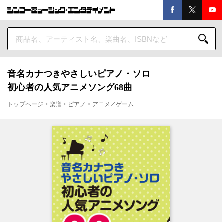
音名カナつきやさしいピアノ・ソロ
初心者の人気アニメソング68曲
トップページ
>
楽譜
>
ピアノ
>
アニメ／ゲーム