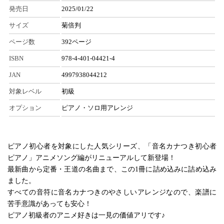
発売日
2025/01/22
サイズ
菊倍判
ページ数
392ページ
ISBN
978-4-401-04421-4
JAN
4997938044212
対象レベル
初級
オプション
ピアノ・ソロ用アレンジ
ピアノ初心者を対象にした人気シリーズ、「音名カナつき初心者
ピアノ」アニメソング編がリニューアルして新登場！
最新曲から定番・王道の名曲まで、この1冊に詰め込みに詰め込み
ました。
すべての音符に音名カナつきのやさしいアレンジなので、楽譜に
苦手意識があっても安心！
ピアノ初級者のアニメ好きは一見の価値アリです♪