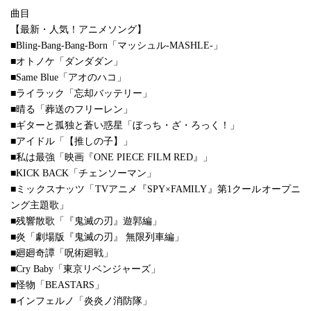
曲目
【最新・人気！アニメソング】
■Bling-Bang-Bang-Born「マッシュル-MASHLE-」
■オトノケ「ダンダダン」
■Same Blue「アオのハコ」
■ライラック「忘却バッテリー」
■晴る「葬送のフリーレン」
■ギターと孤独と蒼い惑星「ぼっち・ざ・ろっく！」
■アイドル「【推しの子】」
■私は最強「映画『ONE PIECE FILM RED』」
■KICK BACK「チェンソーマン」
■ミックスナッツ「TVアニメ『SPY×FAMILY』第1クールオープニ
ング主題歌」
■残響散歌「『鬼滅の刃』遊郭編」
■炎「劇場版『鬼滅の刃』 無限列車編」
■廻廻奇譚「呪術廻戦」
■Cry Baby「東京リベンジャーズ」
■怪物「BEASTARS」
■インフェルノ「炎炎ノ消防隊」