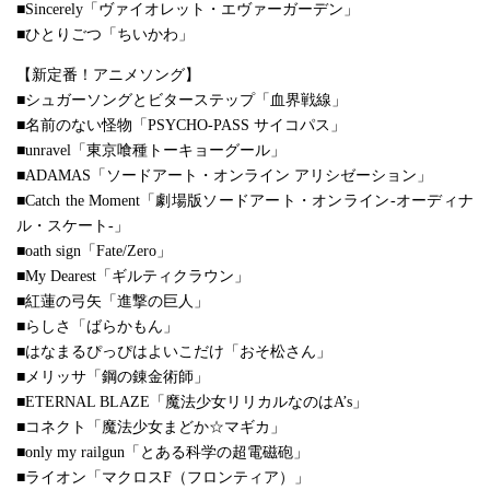
■Sincerely「ヴァイオレット・エヴァーガーデン」
■ひとりごつ「ちいかわ」
【新定番！アニメソング】
■シュガーソングとビターステップ「血界戦線」
■名前のない怪物「PSYCHO-PASS サイコパス」
■unravel「東京喰種トーキョーグール」
■ADAMAS「ソードアート・オンライン アリシゼーション」
■Catch the Moment「劇場版ソードアート・オンライン-オーディナ
ル・スケート-」
■oath sign「Fate/Zero」
■My Dearest「ギルティクラウン」
■紅蓮の弓矢「進撃の巨人」
■らしさ「ばらかもん」
■はなまるぴっぴはよいこだけ「おそ松さん」
■メリッサ「鋼の錬金術師」
■ETERNAL BLAZE「魔法少女リリカルなのはA’s」
■コネクト「魔法少女まどか☆マギカ」
■only my railgun「とある科学の超電磁砲」
■ライオン「マクロスF（フロンティア）」