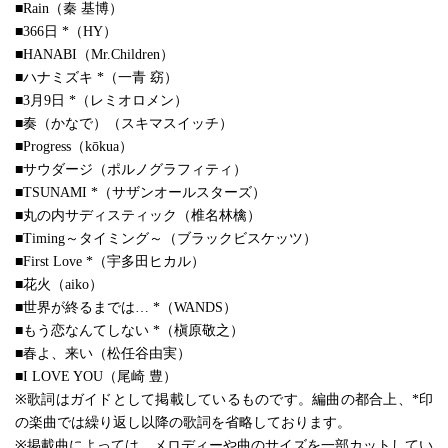
■Rain（秦 基博）
■366日 *（HY）
■HANABI（Mr.Children）
■ハナミズキ *（一青 窈）
■3月9日 *（レミオロメン）
■奏（かなで）（スキマスイッチ）
■Progress（kōkua）
■サウダージ（ポルノグラフィティ）
■TSUNAMI *（サザンオールスターズ）
■丸の内サディスティック（椎名林檎）
■Timing～タイミング～（ブラックビスケッツ）
■First Love *（宇多田ヒカル）
■花火（aiko）
■世界が終るまでは… *（WANDS）
■もう恋なんてしない *（槇原敬之）
■春よ、来い（松任谷由実）
■I LOVE YOU（尾崎 豊）
※歌詞はガイドとして掲載しているものです。編曲の都合上、*印
の楽曲では繰り返し以降の歌詞を省略しております。
※掲載曲によっては、メロディーや曲のサイズを一部カットしてい