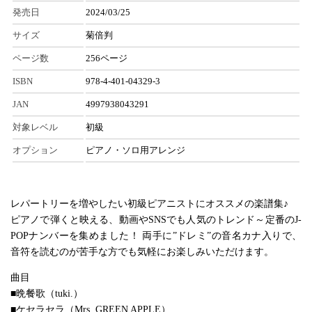
発売日
2024/03/25
サイズ
菊倍判
ページ数
256ページ
ISBN
978-4-401-04329-3
JAN
4997938043291
対象レベル
初級
オプション
ピアノ・ソロ用アレンジ
レパートリーを増やしたい初級ピアニストにオススメの楽譜集♪
ピアノで弾くと映える、動画やSNSでも人気のトレンド～定番のJ-
POPナンバーを集めました！ 両手に”ドレミ”の音名カナ入りで、
音符を読むのが苦手な方でも気軽にお楽しみいただけます。
曲目
■晩餐歌（tuki.）
■ケセラセラ（Mrs. GREEN APPLE）