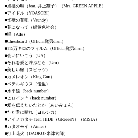
■点描の唄（feat. 井上苑子）（Mrs. GREEN APPLE）
■アイドル（YOASOBI）
■怪獣の花唄（Vaundy）
■花になって（緑黄色社会）
■唱（Ado）
■Chessboard（Official髭男dism）
■115万キロのフィルム（Official髭男dism）
■会いにいこう（UA）
■それを愛と呼ぶなら（Uru）
■美しい鰭（スピッツ）
■カメレオン（King Gnu）
■ベテルギウス（優里）
■水平線（back number）
■ヒロイン *（back number）
■愛を伝えたいだとか（あいみょん）
■ただ君に晴れ（ヨルシカ）
■アイノカタチ feat. HIDE（GReeeeN）（MISIA）
■カタオモイ（Aimer）
■打上花火（DAOKO×米津玄師）