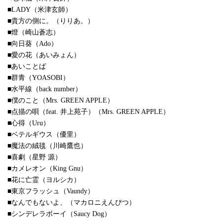
■LADY（米津玄師）
■貴方の側に。（りりあ。）
■燈（崎山蒼志）
■向日葵（Ado）
■愛の花（あいみょん）
■あいことば
■群青（YOASOBI）
■水平線（back number）
■僕のこと（Mrs. GREEN APPLE）
■点描の唄（feat. 井上苑子）（Mrs. GREEN APPLE）
■心得（Uru）
■ベテルギウス（優里）
■魔法の絨毯（川崎鷹也）
■喜劇（星野 源）
■カメレオン（King Gnu）
■花に亡霊（ヨルシカ）
■東京フラッシュ（Vaundy）
■なんでもないよ、（マカロニえんぴつ）
■シンデレラボーイ（Saucy Dog）