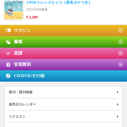
J-POPトレンドヒッツ［音名カナつき］
2023/10/04発売
¥ 2,200
マガジン
書籍
楽譜
音楽教則
CD/DVD/
その他
新刊・既刊情報
発売日カレンダー
リクエスト