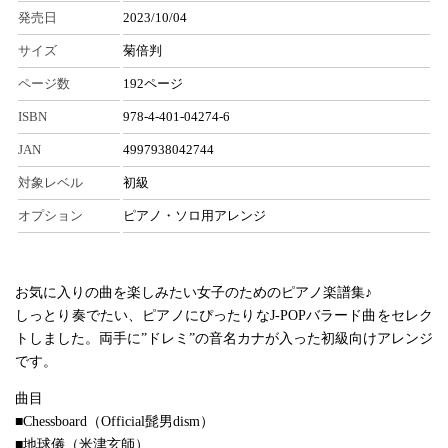
発売日
2023/10/04
サイズ
菊倍判
ページ数
192ページ
ISBN
978-4-401-04274-6
JAN
4997938042744
対象レベル
初級
オプション
ピアノ・ソロ用アレンジ
お気に入りの曲を楽しみたい女子のためのピアノ楽譜集♪
しっとり奏でたい、ピアノにぴったりなJ-POPバラード曲をセレク
トしました。両手に”ドレミ”の音名カナが入った初級向けアレンジ
です。
曲目
■Chessboard（Official髭男dism）
■地球儀（米津玄師）