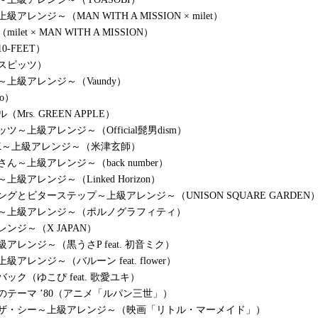
アレンジ～（MAN WITH A MISSION × milet）
let × MAN WITH A MISSION）
0-FEET）
スピッツ）
～上級アレンジ～（Vaundy）
o）
Mrs. GREEN APPLE）
ツ～上級アレンジ～（Official髭男dism）
ACK～上級アレンジ～（米津玄師）
ん～上級アレンジ～（back number）
上級アレンジ～（Linked Horizon）
グとビターステップ～上級アレンジ～（UNISON SQUARE GARDEN
ジ～上級アレンジ～（ポルノグラフィティ）
ンジ～（X JAPAN）
アレンジ～（黒うさP feat. 初音ミク）
級アレンジ～（バルーン feat. flower）
ック（ゆこぴ feat. 歌愛ユキ）
のテーマ ’80（アニメ「ルパン三世」）
・ザ・シー～上級アレンジ～（映画「リトル・マーメイド」）