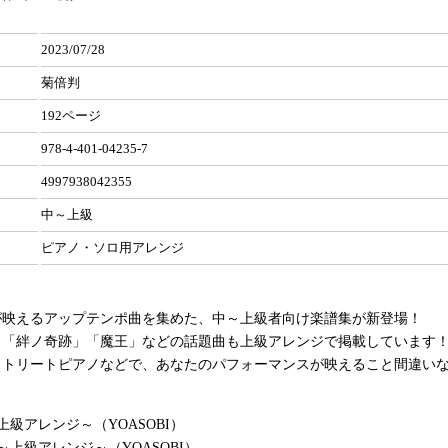
2023/07/28
菊倍判
192ページ
978-4-401-04235-7
4997938042355
中～上級
ピアノ・ソロ用アレンジ
が映えるアップテンポ曲を集めた、中～上級者向け楽譜集が新登場！
」「絆ノ奇跡」「魔王」などの話題曲も上級アレンジで掲載しています
ストリートピアノなどで、あなたのパフォーマンスが映えること間違いな
上級アレンジ～（YOASOBI）
～上級アレンジ～（YOASOBI）