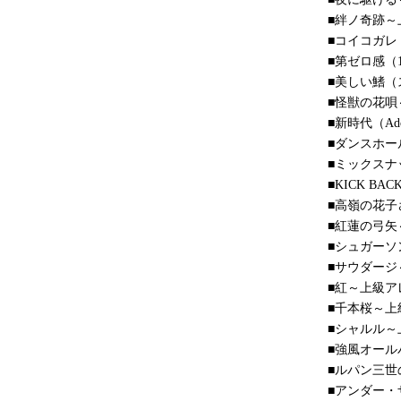
■絆ノ奇跡～上級
■コイコガレ（mi
■第ゼロ感（1
■美しい鰭（
■怪獣の花唄
■新時代（Ad
■ダンスホール（
■ミックスナッ
■KICK B
■高嶺の花子さ
■紅蓮の弓矢～
■シュガーソン
■サウダー
■紅～上級アレ
■千本桜～上級
■シャルル～上
■強風オールバ
■ルパン三世
■アンダー