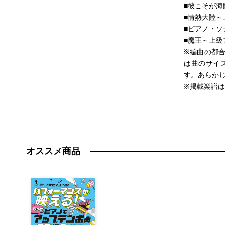
■彼こそが
■情熱大陸
■ピアノ・ソ
■魔王～上
※編曲の都
は曲のサイ
す。あらか
※掲載楽譜
オススメ商品