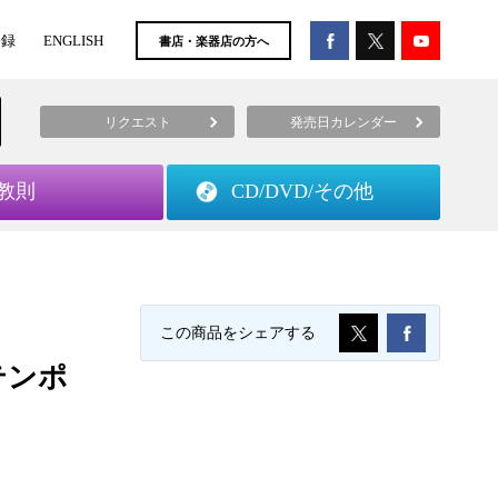
登録
ENGLISH
書店・楽器店の方へ
リクエスト
発売日カレンダー
教則
CD/DVD/
その他
この商品をシェアする
テンポ