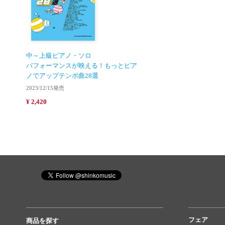
中～上級ピアノ・ソロ
パフォーマンスが映える！もっとピア
ノでアップテンポ曲28選
2023/12/15発売
¥ 2,420
フェア
商品を探す