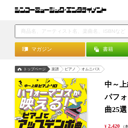
マガジン
書籍
トップページ
楽譜
ピアノ
オムニバス
中～上
パフォ
曲25選
2,420
¥
（本