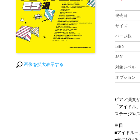
発売日
サイズ
ページ数
ISBN
JAN
画像を拡大表示する
対象レベル
オプション
ピアノ演奏
「アイドル
ステージや
曲目
■アイドル～
■夜に駆ける