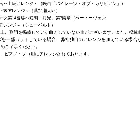
海賊～上級アレンジ～（映画「パイレーツ・オブ・カリビアン」）
～上級アレンジ～（葉加瀬太郎）
ナタ第14番嬰ハ短調「月光」第3楽章（べートーヴェン）
級アレンジ～（シューベルト）
合上、歌詞を掲載している曲としていない曲がございます。また、掲載
ズを一部カットしている場合、弊社独自のアレンジを加えている場合
じめご了承ください。
は、ピアノ・ソロ用にアレンジされております。