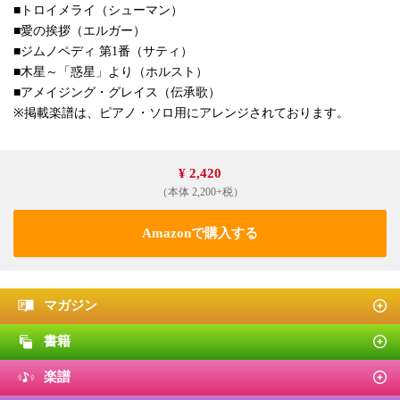
■トロイメライ（シューマン）
■愛の挨拶（エルガー）
■ジムノペディ 第1番（サティ）
■木星～「惑星」より（ホルスト）
■アメイジング・グレイス（伝承歌）
※掲載楽譜は、ピアノ・ソロ用にアレンジされております。
¥ 2,420
（本体 2,200+税）
Amazonで購入する
マガジン
書籍
楽譜