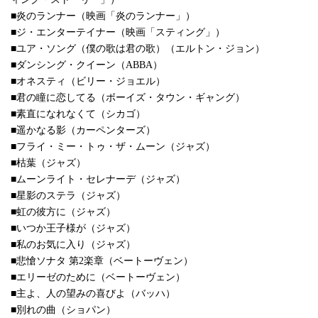
■炎のランナー（映画「炎のランナー」）
■ジ・エンターテイナー（映画「スティング」）
■ユア・ソング（僕の歌は君の歌）（エルトン・ジョン）
■ダンシング・クイーン（ABBA）
■オネスティ（ビリー・ジョエル）
■君の瞳に恋してる（ボーイズ・タウン・ギャング）
■素直になれなくて（シカゴ）
■遥かなる影（カーペンターズ）
■フライ・ミー・トゥ・ザ・ムーン（ジャズ）
■枯葉（ジャズ）
■ムーンライト・セレナーデ（ジャズ）
■星影のステラ（ジャズ）
■虹の彼方に（ジャズ）
■いつか王子様が（ジャズ）
■私のお気に入り（ジャズ）
■悲愴ソナタ 第2楽章（ベートーヴェン）
■エリーゼのために（ベートーヴェン）
■主よ、人の望みの喜びよ（バッハ）
■別れの曲（ショパン）