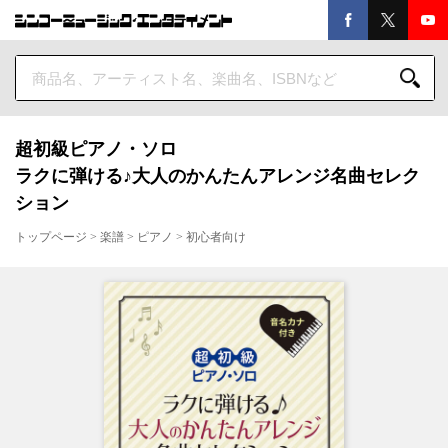
超初級ピアノ・ソロ
ラクに弾ける♪大人のかんたんアレンジ名曲セレク
ション
トップページ
>
楽譜
>
ピアノ
>
初心者向け