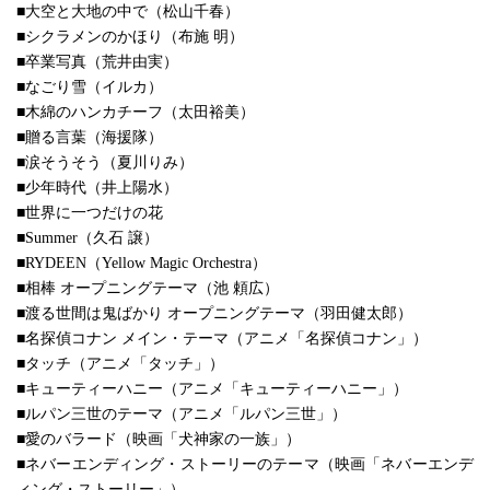
■大空と大地の中で（松山千春）
■シクラメンのかほり（布施 明）
■卒業写真（荒井由実）
■なごり雪（イルカ）
■木綿のハンカチーフ（太田裕美）
■贈る言葉（海援隊）
■涙そうそう（夏川りみ）
■少年時代（井上陽水）
■世界に一つだけの花
■Summer（久石 譲）
■RYDEEN（Yellow Magic Orchestra）
■相棒 オープニングテーマ（池 頼広）
■渡る世間は鬼ばかり オープニングテーマ（羽田健太郎）
■名探偵コナン メイン・テーマ（アニメ「名探偵コナン」）
■タッチ（アニメ「タッチ」）
■キューティーハニー（アニメ「キューティーハニー」）
■ルパン三世のテーマ（アニメ「ルパン三世」）
■愛のバラード（映画「犬神家の一族」）
■ネバーエンディング・ストーリーのテーマ（映画「ネバーエンデ
ィング・ストーリー」）