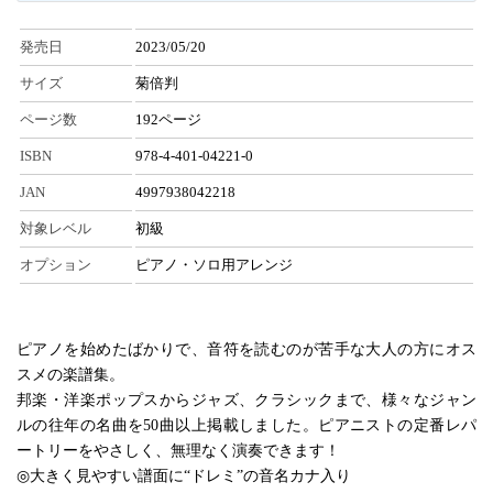
発売日
2023/05/20
サイズ
菊倍判
ページ数
192ページ
ISBN
978-4-401-04221-0
JAN
4997938042218
対象レベル
初級
オプション
ピアノ・ソロ用アレンジ
ピアノを始めたばかりで、音符を読むのが苦手な大人の方にオス
スメの楽譜集。
邦楽・洋楽ポップスからジャズ、クラシックまで、様々なジャン
ルの往年の名曲を50曲以上掲載しました。ピアニストの定番レパ
ートリーをやさしく、無理なく演奏できます！
◎大きく見やすい譜面に“ドレミ”の音名カナ入り