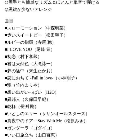
◎両手とも簡単なリズム＆ほとんど単音で弾ける
◎黒鍵が少ないアレンジ
曲目
■スローモーション（中森明菜）
■赤いスイートピー（松田聖子）
■ルビーの指環（寺尾 聰）
■I LOVE YOU（尾崎 豊）
■初恋（村下孝蔵）
■君は天然色（大滝詠一）
■夢の途中（来生たかお）
■恋におちて -Fall in love-（小林明子）
■駅（竹内まりや）
■想い出がいっぱい（H2O）
■異邦人（久保田早紀）
■乾杯（長渕 剛）
■いとしのエリー（サザンオールスターズ）
■真夜中のドア～Stay With Me（松原みき）
■ガンダーラ（ゴダイゴ）
■いい日旅立ち（山口百恵）