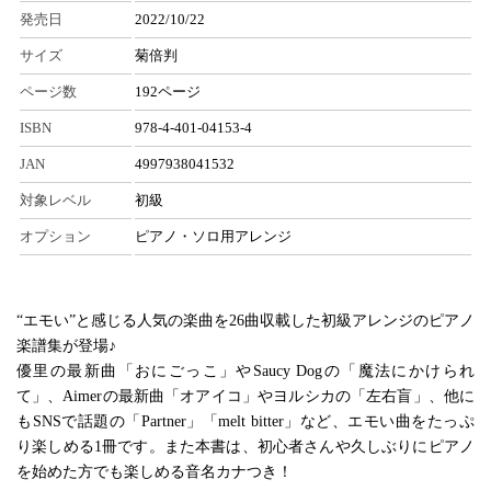
発売日
2022/10/22
サイズ
菊倍判
ページ数
192ページ
ISBN
978-4-401-04153-4
JAN
4997938041532
対象レベル
初級
オプション
ピアノ・ソロ用アレンジ
“エモい”と感じる人気の楽曲を26曲収載した初級アレンジのピアノ
楽譜集が登場♪
優里の最新曲「おにごっこ」やSaucy Dogの「魔法にかけられ
て」、Aimerの最新曲「オアイコ」やヨルシカの「左右盲」、他に
もSNSで話題の「Partner」「melt bitter」など、エモい曲をたっぷ
り楽しめる1冊です。また本書は、初心者さんや久しぶりにピアノ
を始めた方でも楽しめる音名カナつき！