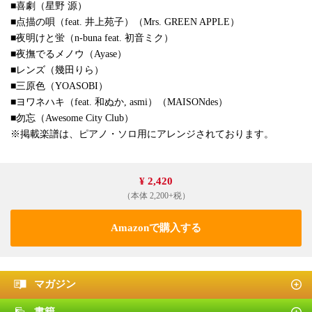
■喜劇（星野 源）
■点描の唄（feat. 井上苑子）（Mrs. GREEN APPLE）
■夜明けと蛍（n-buna feat. 初音ミク）
■夜撫でるメノウ（Ayase）
■レンズ（幾田りら）
■三原色（YOASOBI）
■ヨワネハキ（feat. 和ぬか, asmi）（MAISONdes）
■勿忘（Awesome City Club）
※掲載楽譜は、ピアノ・ソロ用にアレンジされております。
¥ 2,420
（本体 2,200+税）
Amazonで購入する
マガジン
書籍