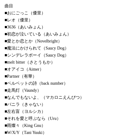
曲目
■おにごっこ（優里）
■レオ（優里）
■3636（あいみょん）
■初恋が泣いている（あいみょん）
■愛とか恋とか（Novelbright）
■魔法にかけられて（Saucy Dog）
■シンデレラボーイ（Saucy Dog）
■melt bitter（さとうもか）
■オアイコ（Aimer）
■Partner（有華）
■ベルベットの詩（back number）
■走馬灯（Vaundy）
■なんでもないよ、（マカロニえんぴつ）
■バニラ（きゃない）
■左右盲（ヨルシカ）
■それを愛と呼ぶなら（Uru）
■雨燦々（King Gnu）
■W/X/Y（Tani Yuuki）