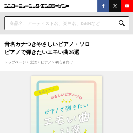
音名カナつきやさしいピアノ・ソロ
ピアノで弾きたいエモい曲26選
トップページ
>
楽譜
>
ピアノ
>
初心者向け