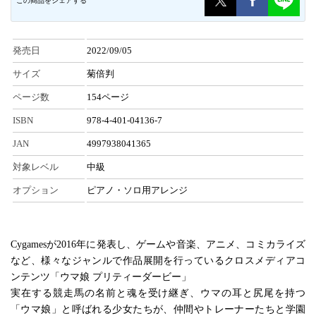
この商品をシェアする
発売日
2022/09/05
サイズ
菊倍判
ページ数
154ページ
ISBN
978-4-401-04136-7
JAN
4997938041365
対象レベル
中級
オプション
ピアノ・ソロ用アレンジ
Cygamesが2016年に発表し、ゲームや音楽、アニメ、コミカライズ
など、様々なジャンルで作品展開を行っているクロスメディアコ
ンテンツ「ウマ娘 プリティーダービー」
実在する競走馬の名前と魂を受け継ぎ、ウマの耳と尻尾を持つ
「ウマ娘」と呼ばれる少女たちが、仲間やトレーナーたちと学園