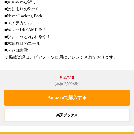
■ささやかな祈り
■はじまりのSignal
■Never Looking Back
■ユメヲカケル！
■We are DREAMERS!!
■ぴょいっと♪はれるや！
■木漏れ日のエール
■メジロ讃歌
※掲載楽譜は、ピアノ・ソロ用にアレンジされております。
¥ 2,750
（本体 2,500+税）
Amazonで購入する
楽天ブックス