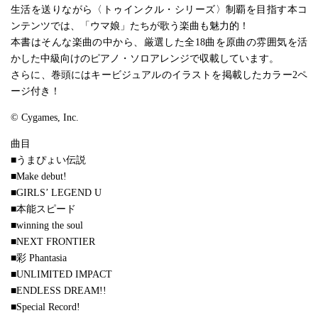
生活を送りながら〈トゥインクル・シリーズ〉制覇を目指す本コ
ンテンツでは、「ウマ娘」たちが歌う楽曲も魅力的！
本書はそんな楽曲の中から、厳選した全18曲を原曲の雰囲気を活
かした中級向けのピアノ・ソロアレンジで収載しています。
さらに、巻頭にはキービジュアルのイラストを掲載したカラー2ペ
ージ付き！
© Cygames, Inc.
曲目
■うまぴょい伝説
■Make debut!
■GIRLS’ LEGEND U
■本能スピード
■winning the soul
■NEXT FRONTIER
■彩 Phantasia
■UNLIMITED IMPACT
■ENDLESS DREAM!!
■Special Record!