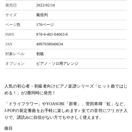
発売日
2022/02/16
サイズ
菊倍判
ページ数
176ページ
ISBN
978-4-401-04063-6
JAN
4997938040634
対象レベル
初級
オプション
ピアノ・ソロ用アレンジ
人気の初心者・初級者向けピアノ楽譜シリーズ「ヒット曲ではじ
める！」が2冊同時に発売！
「ドライフラワー」やYOASOBI「群青」、菅田将暉「虹」など、
J-POPの新定番曲をお手軽に楽しめます♪ 全ての音符にフリガナ入
りで、譜読みに自信がない方でもやさしく使えます。
曲目