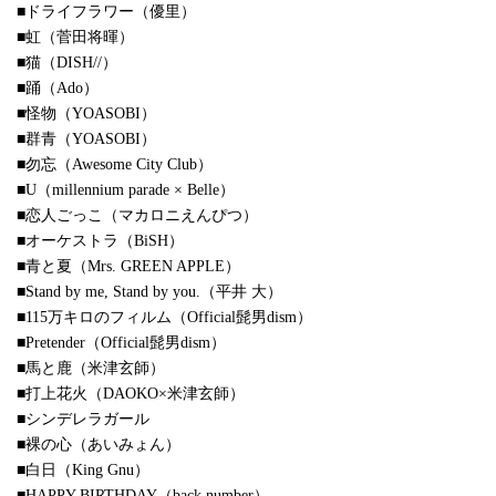
■ドライフラワー（優里）
■虹（菅田将暉）
■猫（DISH//）
■踊（Ado）
■怪物（YOASOBI）
■群青（YOASOBI）
■勿忘（Awesome City Club）
■U（millennium parade × Belle）
■恋人ごっこ（マカロニえんぴつ）
■オーケストラ（BiSH）
■青と夏（Mrs. GREEN APPLE）
■Stand by me, Stand by you.（平井 大）
■115万キロのフィルム（Official髭男dism）
■Pretender（Official髭男dism）
■馬と鹿（米津玄師）
■打上花火（DAOKO×米津玄師）
■シンデレラガール
■裸の心（あいみょん）
■白日（King Gnu）
■HAPPY BIRTHDAY（back number）