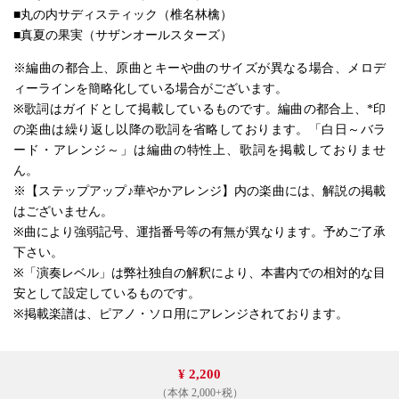
■丸の内サディスティック（椎名林檎）
■真夏の果実（サザンオールスターズ）
※編曲の都合上、原曲とキーや曲のサイズが異なる場合、メロデ
ィーラインを簡略化している場合がございます。
※歌詞はガイドとして掲載しているものです。編曲の都合上、*印
の楽曲は繰り返し以降の歌詞を省略しております。「白日～バラ
ード・アレンジ～」は編曲の特性上、歌詞を掲載しておりませ
ん。
※【ステップアップ♪華やかアレンジ】内の楽曲には、解説の掲載
はございません。
※曲により強弱記号、運指番号等の有無が異なります。予めご了承
下さい。
※「演奏レベル」は弊社独自の解釈により、本書内での相対的な目
安として設定しているものです。
※掲載楽譜は、ピアノ・ソロ用にアレンジされております。
¥ 2,200
（本体 2,000+税）