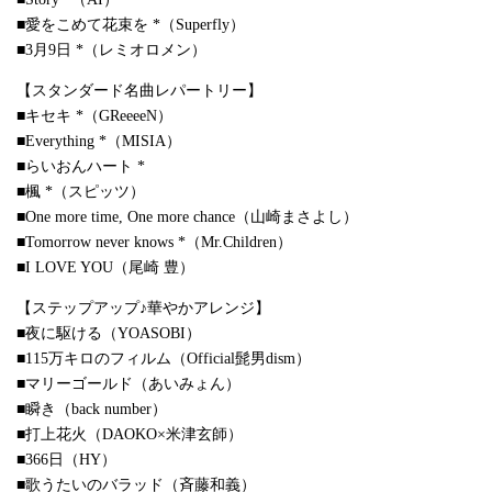
■愛をこめて花束を *（Superfly）
■3月9日 *（レミオロメン）
【スタンダード名曲レパートリー】
■キセキ *（GReeeeN）
■Everything *（MISIA）
■らいおんハート *
■楓 *（スピッツ）
■One more time, One more chance（山崎まさよし）
■Tomorrow never knows *（Mr.Children）
■I LOVE YOU（尾崎 豊）
【ステップアップ♪華やかアレンジ】
■夜に駆ける（YOASOBI）
■115万キロのフィルム（Official髭男dism）
■マリーゴールド（あいみょん）
■瞬き（back number）
■打上花火（DAOKO×米津玄師）
■366日（HY）
■歌うたいのバラッド（斉藤和義）