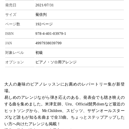
発売日
2021/07/31
サイズ
菊倍判
ページ数
192ページ
ISBN
978-4-401-03979-1
JAN
4997938039799
対象レベル
初級
オプション
ピアノ・ソロ用アレンジ
大人の趣味のピアノレッスンにお薦めのレパートリー集が新登
場。
易しめのアレンジながら弾き応えのある、発表会でも聴き映えの
する曲を集めました。米津玄師、Uru、Official髭男dismなど最近の
ヒットソングから、Mr.Children、スピッツ、サザンオールスター
ズなど誰もが知る名曲まで全33曲。ちょっとステップアップした
い方へ向けたアレンジも掲載！