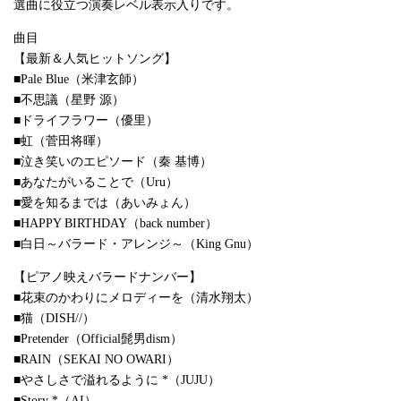
選曲に役立つ演奏レベル表示入りです。
曲目
【最新＆人気ヒットソング】
■Pale Blue（米津玄師）
■不思議（星野 源）
■ドライフラワー（優里）
■虹（菅田将暉）
■泣き笑いのエピソード（秦 基博）
■あなたがいることで（Uru）
■愛を知るまでは（あいみょん）
■HAPPY BIRTHDAY（back number）
■白日～バラード・アレンジ～（King Gnu）
【ピアノ映えバラードナンバー】
■花束のかわりにメロディーを（清水翔太）
■猫（DISH//）
■Pretender（Official髭男dism）
■RAIN（SEKAI NO OWARI）
■やさしさで溢れるように *（JUJU）
■Story *（AI）