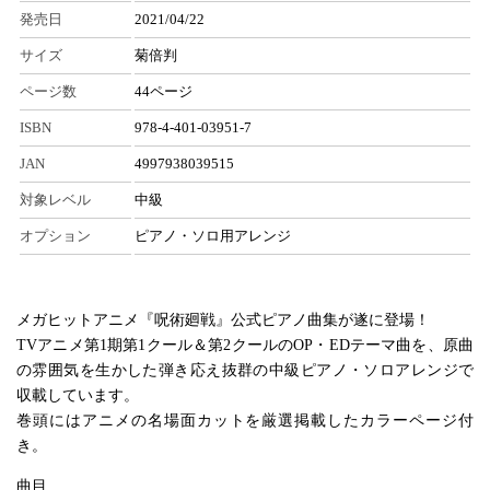
発売日
2021/04/22
サイズ
菊倍判
ページ数
44ページ
ISBN
978-4-401-03951-7
JAN
4997938039515
対象レベル
中級
オプション
ピアノ・ソロ用アレンジ
メガヒットアニメ『呪術廻戦』公式ピアノ曲集が遂に登場！
TVアニメ第1期第1クール＆第2クールのOP・EDテーマ曲を、原曲
の雰囲気を生かした弾き応え抜群の中級ピアノ・ソロアレンジで
収載しています。
巻頭にはアニメの名場面カットを厳選掲載したカラーページ付
き。
曲目