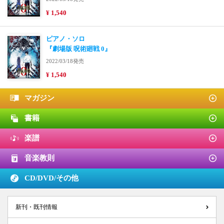
¥ 1,540
ピアノ・ソロ
『劇場版 呪術廻戦 0』
2022/03/18発売
¥ 1,540
マガジン
書籍
楽譜
音楽教則
CD/DVD/
その他
新刊・既刊情報