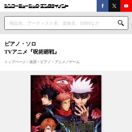
ピアノ・ソロ
TVアニメ『呪術廻戦』
トップページ
>
楽譜
>
ピアノ
>
アニメ／ゲーム