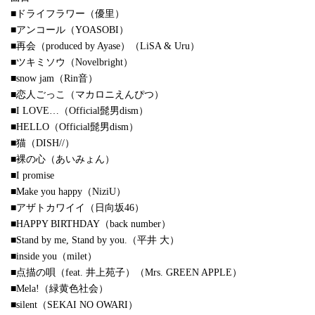
■ドライフラワー（優里）
■アンコール（YOASOBI）
■再会（produced by Ayase）（LiSA & Uru）
■ツキミソウ（Novelbright）
■snow jam（Rin音）
■恋人ごっこ（マカロニえんぴつ）
■I LOVE…（Official髭男dism）
■HELLO（Official髭男dism）
■猫（DISH//）
■裸の心（あいみょん）
■I promise
■Make you happy（NiziU）
■アザトカワイイ（日向坂46）
■HAPPY BIRTHDAY（back number）
■Stand by me, Stand by you.（平井 大）
■inside you（milet）
■点描の唄（feat. 井上苑子）（Mrs. GREEN APPLE）
■Mela!（緑黄色社会）
■silent（SEKAI NO OWARI）