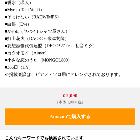
■香水（瑛人）
■Myra（Tani Yuuki）
■そっけない（RADWIMPS）
■白銀（Eve）
■かわE（ヤバイTシャツ屋さん）
■打上花火（DAOKO×米津玄師）
■妄想感傷代償連盟（DECO*27 feat. 初音ミク）
■カタオモイ（Aimer）
■小さな恋のうた（MONGOL800）
■366日（HY）
※掲載楽譜は、ピアノ・ソロ用にアレンジされております。
¥ 2,090
（本体 1,900+税）
Amazonで購入する
こんなキーワードでも検索されています