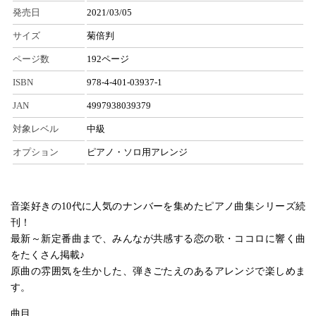
発売日
2021/03/05
サイズ
菊倍判
ページ数
192ページ
ISBN
978-4-401-03937-1
JAN
4997938039379
対象レベル
中級
オプション
ピアノ・ソロ用アレンジ
音楽好きの10代に人気のナンバーを集めたピアノ曲集シリーズ続
刊！
最新～新定番曲まで、みんなが共感する恋の歌・ココロに響く曲
をたくさん掲載♪
原曲の雰囲気を生かした、弾きごたえのあるアレンジで楽しめま
す。
曲目