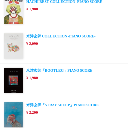
HACHI BEST COLLECTION -PIANO SCORE-
¥ 1,980
米津玄師 COLLECTION -PIANO SCORE-
¥ 2,090
米津玄師「BOOTLEG」PIANO SCORE
¥ 1,980
米津玄師「STRAY SHEEP」PIANO SCORE
¥ 2,200