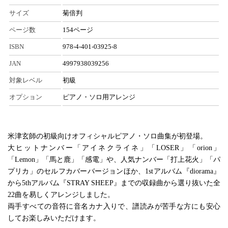
サイズ
菊倍判
ページ数
154ページ
ISBN
978-4-401-03925-8
JAN
4997938039256
対象レベル
初級
オプション
ピアノ・ソロ用アレンジ
米津玄師の初級向けオフィシャルピアノ・ソロ曲集が初登場。
大ヒットナンバー「アイネクライネ」「LOSER」「orion」
「Lemon」「馬と鹿」「感電」や、人気ナンバー「打上花火」「パ
プリカ」のセルフカバーバージョンほか、1stアルバム『diorama』
から5thアルバム『STRAY SHEEP』までの収録曲から選り抜いた全
22曲を易しくアレンジしました。
両手すべての音符に音名カナ入りで、譜読みが苦手な方にも安心
してお楽しみいただけます。