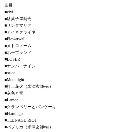
曲目
■vivi
■駄菓子屋商売
■サンタマリア
■アイネクライネ
■Flowerwall
■メトロノーム
■ホープランド
■LOSER
■ナンバーナイン
■orion
■Moonlight
■打上花火（米津玄師ver）
■灰色と青
■Lemon
■クランベリーとパンケーキ
■Flamingo
■TEENAGE RIOT
■パプリカ（米津玄師ver）