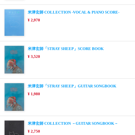
米津玄師 COLLECTION -VOCAL & PIANO SCORE-
¥ 2,970
米津玄師「STRAY SHEEP」SCORE BOOK
¥ 3,520
米津玄師「STRAY SHEEP」GUITAR SONGBOOK
¥ 1,980
米津玄師 COLLECTION －GUITAR SONGBOOK－
¥ 2,750