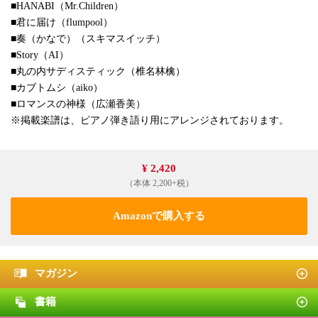
■HANABI（Mr.Children）
■君に届け（flumpool）
■奏（かなで）（スキマスイッチ）
■Story（AI）
■丸の内サディスティック（椎名林檎）
■カブトムシ（aiko）
■ロマンスの神様（広瀬香美）
※掲載楽譜は、ピアノ弾き語り用にアレンジされております。
¥ 2,420
（本体 2,200+税）
Amazonで購入する
マガジン
書籍