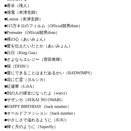
■香水（瑛人）
■感電（米津玄師）
■Lemon（米津玄師）
■115万キロのフィルム（Official髭男dism）
■Pretender（Official髭男dism）
■裸の心（あいみょん）
■愛を伝えたいだとか（あいみょん）
■白日（King Gnu）
■さよならエレジー（菅田将暉）
■猫（DISH//）
■愛にできることはまだあるかい（RADWIMPS）
■花に亡霊（ヨルシカ）
■紅蓮華（LiSA）
■別の人の彼女になったよ（wacci）
■サザンカ（SEKAI NO OWARI）
■HAPPY BIRTHDAY（back number）
■オールドファッション（back number）
■やさしさで溢れるように（JUJU）
■輝く月のように（Superfly）