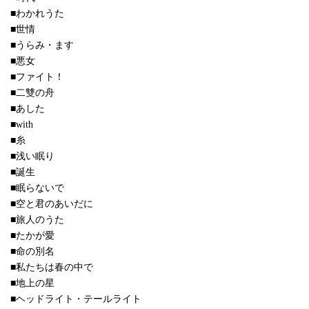
■わかれうた
■世情
■うらみ・ます
■悪女
■ファイト！
■二雙の舟
■あした
■with
■糸
■浅い眠り
■誕生
■眠らないで
■空と君のあいだに
■旅人のうた
■たかが愛
■命の別名
■私たちは春の中で
■地上の星
■ヘッドライト・テールライト