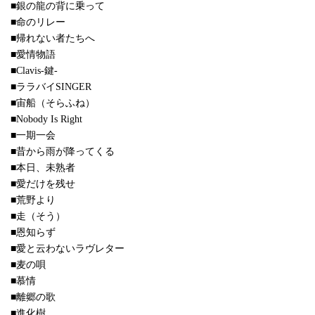
■銀の龍の背に乗って
■命のリレー
■帰れない者たちへ
■愛情物語
■Clavis-鍵-
■ララバイSINGER
■宙船（そらふね）
■Nobody Is Right
■一期一会
■昔から雨が降ってくる
■本日、未熟者
■愛だけを残せ
■荒野より
■走（そう）
■恩知らず
■愛と云わないラヴレター
■麦の唄
■慕情
■離郷の歌
■進化樹