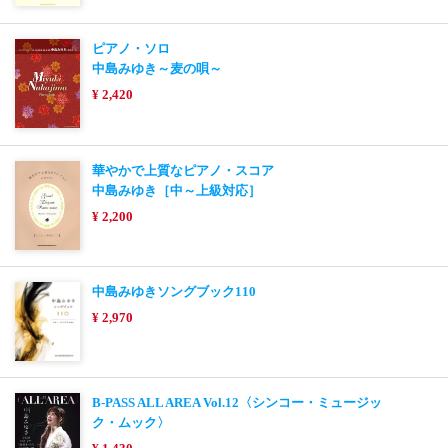
ピアノ・ソロ
中島みゆき～麦の唄～
¥ 2,420
華やかで上質なピアノ・スコア
中島みゆき［中～上級対応］
¥ 2,200
中島みゆきソングブック110
¥ 2,970
B-PASS ALL AREA Vol.12〈シンコー・ミュージッ
ク・ムック〉