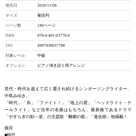
発売日
2020/11/06
サイズ
菊倍判
ページ数
240ページ
ISBN
978-4-401-03778-0
JAN
4997938037788
対象レベル
中級
オプション
ピアノ弾き語り用アレンジ
世代・時代を超えて広く愛され続けるシンガーソングライター、
中島みゆき。
「時代」「糸」「ファイト！」「地上の星」「ヘッドライト・テ
ールライト」など往年の名曲はもちろん、最新曲であるドラマ
「やすらぎの刻～道」の主題歌「離郷の歌」「進化樹」他掲載！
曲目
■時代