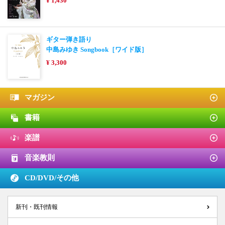
¥ 1,430
ギター弾き語り
中島みゆき Songbook［ワイド版］
¥ 3,300
マガジン
書籍
楽譜
音楽教則
CD/DVD/
その他
新刊・既刊情報