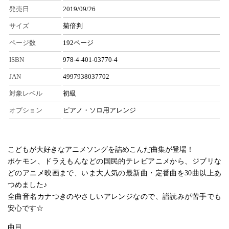
発売日
2019/09/26
サイズ
菊倍判
ページ数
192ページ
ISBN
978-4-401-03770-4
JAN
4997938037702
対象レベル
初級
オプション
ピアノ・ソロ用アレンジ
こどもが大好きなアニメソングを詰めこんだ曲集が登場！
ポケモン、ドラえもんなどの国民的テレビアニメから、ジブリな
どのアニメ映画まで、いま大人気の最新曲・定番曲を30曲以上あ
つめました♪
全曲音名カナつきのやさしいアレンジなので、譜読みが苦手でも
安心です☆
曲目