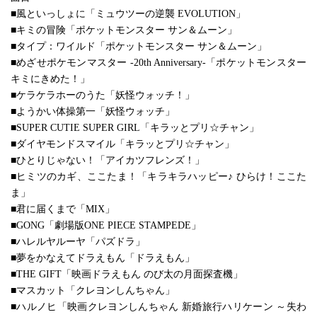
■風といっしょに「ミュウツーの逆襲 EVOLUTION」
■キミの冒険「ポケットモンスター サン＆ムーン」
■タイプ：ワイルド「ポケットモンスター サン＆ムーン」
■めざせポケモンマスター -20th Anniversary-「ポケットモンスター
キミにきめた！」
■ケラケラホーのうた「妖怪ウォッチ！」
■ようかい体操第一「妖怪ウォッチ」
■SUPER CUTIE SUPER GIRL「キラッとプリ☆チャン」
■ダイヤモンドスマイル「キラッとプリ☆チャン」
■ひとりじゃない！「アイカツフレンズ！」
■ヒミツのカギ、ここたま！「キラキラハッピー♪ ひらけ！ここた
ま」
■君に届くまで「MIX」
■GONG「劇場版ONE PIECE STAMPEDE」
■ハレルヤルーヤ「パズドラ」
■夢をかなえてドラえもん「ドラえもん」
■THE GIFT「映画ドラえもん のび太の月面探査機」
■マスカット「クレヨンしんちゃん」
■ハルノヒ「映画クレヨンしんちゃん 新婚旅行ハリケーン ～失わ