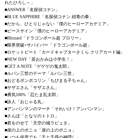
れたひろし～」
■ANSWER「名探偵コナン」
■BLUE SAPPHIRE「名探偵コナン 紺青の拳」
■だから、ひとりじゃない「僕のヒーローアカデミア」
■ピースサイン「僕のヒーローアカデミア」
■Blizzard「ドラゴンボール超 ブロリー」
■限界突破×サバイバー「ドラゴンボール超」
■ロケットビート「カードキャプターさくら クリアカード編」
■NEW DAY「若おかみは小学生！」
■GET A NOTE「ゲゲゲの鬼太郎」
■ルパン三世のテーマ「ルパン三世」
■おどるポンポコリン「ちびまる子ちゃん」
■サザエさん「サザエさん」
■勇気100%「忍たま乱太郎」
■詠人「おじゃる丸」
■アンパンマンのマーチ「それいけ！アンパンマン」
■さんぽ「となりのトトロ」
■君をのせて「天空の城ラピュタ」
■崖の上のポニョ「崖の上のポニョ」
■いつも何度でも「千と千尋の神隠し」