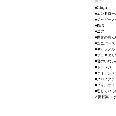
曲目
■Gänger
■エンドロー
■ジャガーノ
■REX
■ニア
■世界の真ん
■ユニバース
■キャラメル
■プラネタリ
■君のいない
■トランジッ
■ケイデンス
■クロノグラ
■フィルライ
■恋している
※掲載楽曲