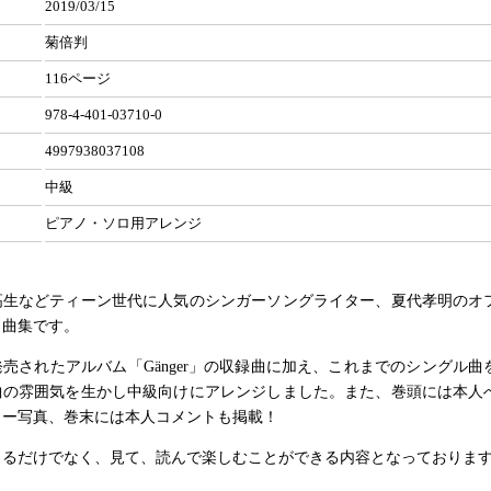
2019/03/15
菊倍判
116ページ
978-4-401-03710-0
4997938037108
中級
ピアノ・ソロ用アレンジ
高生などティーン世代に人気のシンガーソングライター、夏代孝明のオ
ロ曲集です。
発売されたアルバム「Gänger」の収録曲に加え、これまでのシングル曲
原曲の雰囲気を生かし中級向けにアレンジしました。また、巻頭には本人
ラー写真、巻末には本人コメントも掲載！
きるだけでなく、見て、読んで楽しむことができる内容となっております