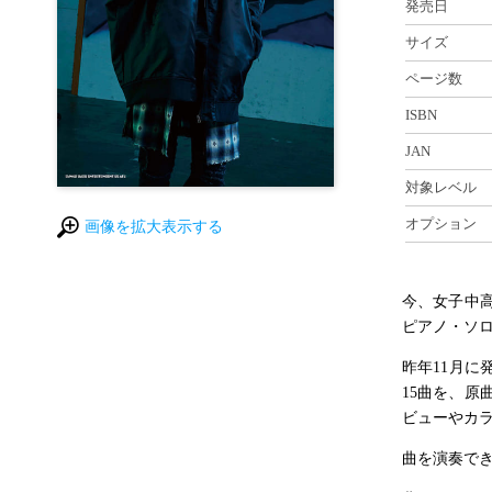
発売日
サイズ
ページ数
ISBN
JAN
対象レベル
オプション
画像を拡大表示する
今、女子中
ピアノ・ソ
昨年11月に
15曲を、
ビューやカ
曲を演奏で