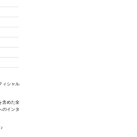
フィシャル
を含めた全
へのインタ
♪