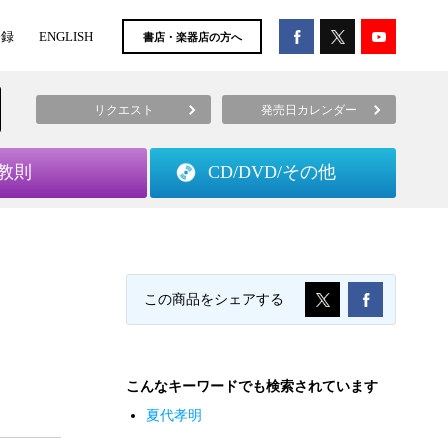
登録
ENGLISH
書店・楽器店の方へ
リクエスト
発売日カレンダー
教則
CD/DVD/
その他
この商品をシェアする
こんなキーワードでも検索されています
夏代孝明