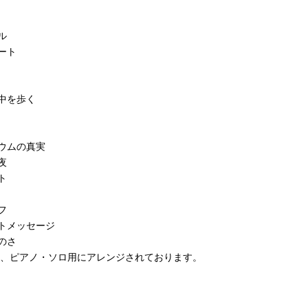
ル
ート
中を歩く
ウムの真実
夜
ト
フ
トメッセージ
のさ
は、ピアノ・ソロ用にアレンジされております。