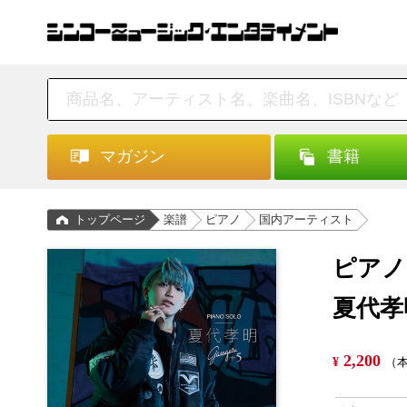
マガジン
書籍
トップページ
楽譜
ピアノ
国内アーティスト
ピアノ
夏代孝明
2,200
¥
（本