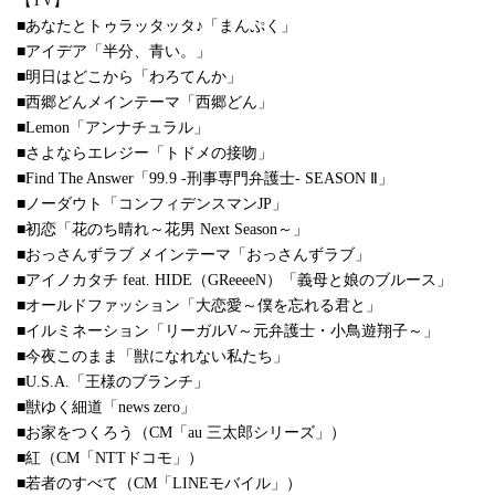
【TV】
■あなたとトゥラッタッタ♪「まんぷく」
■アイデア「半分、青い。」
■明日はどこから「わろてんか」
■西郷どんメインテーマ「西郷どん」
■Lemon「アンナチュラル」
■さよならエレジー「トドメの接吻」
■Find The Answer「99.9 -刑事専門弁護士- SEASON Ⅱ」
■ノーダウト「コンフィデンスマンJP」
■初恋「花のち晴れ～花男 Next Season～」
■おっさんずラブ メインテーマ「おっさんずラブ」
■アイノカタチ feat. HIDE（GReeeeN）「義母と娘のブルース」
■オールドファッション「大恋愛～僕を忘れる君と」
■イルミネーション「リーガルV～元弁護士・小鳥遊翔子～」
■今夜このまま「獣になれない私たち」
■U.S.A.「王様のブランチ」
■獣ゆく細道「news zero」
■お家をつくろう（CM「au 三太郎シリーズ」）
■紅（CM「NTTドコモ」）
■若者のすべて（CM「LINEモバイル」）