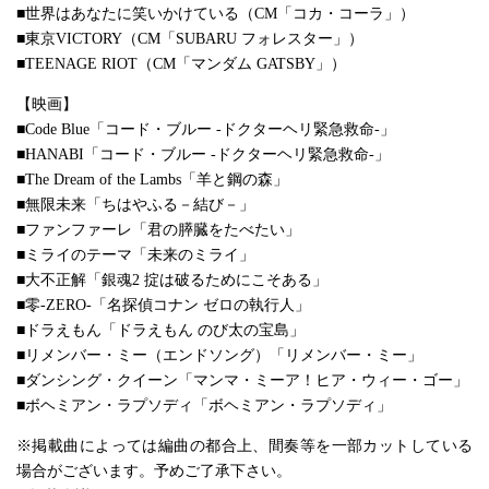
■世界はあなたに笑いかけている（CM「コカ・コーラ」）
■東京VICTORY（CM「SUBARU フォレスター」）
■TEENAGE RIOT（CM「マンダム GATSBY」）
【映画】
■Code Blue「コード・ブルー -ドクターヘリ緊急救命-」
■HANABI「コード・ブルー -ドクターヘリ緊急救命-」
■The Dream of the Lambs「羊と鋼の森」
■無限未来「ちはやふる－結び－」
■ファンファーレ「君の膵臓をたべたい」
■ミライのテーマ「未来のミライ」
■大不正解「銀魂2 掟は破るためにこそある」
■零-ZERO-「名探偵コナン ゼロの執行人」
■ドラえもん「ドラえもん のび太の宝島」
■リメンバー・ミー（エンドソング）「リメンバー・ミー」
■ダンシング・クイーン「マンマ・ミーア！ヒア・ウィー・ゴー」
■ボヘミアン・ラプソディ「ボヘミアン・ラプソディ」
※掲載曲によっては編曲の都合上、間奏等を一部カットしている
場合がございます。予めご了承下さい。