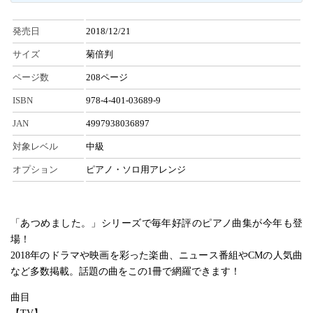
発売日
2018/12/21
サイズ
菊倍判
ページ数
208ページ
ISBN
978-4-401-03689-9
JAN
4997938036897
対象レベル
中級
オプション
ピアノ・ソロ用アレンジ
「あつめました。」シリーズで毎年好評のピアノ曲集が今年も登
場！
2018年のドラマや映画を彩った楽曲、ニュース番組やCMの人気曲
など多数掲載。話題の曲をこの1冊で網羅できます！
曲目