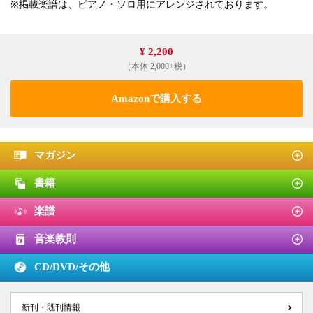
※掲載楽譜は、ピアノ・ソロ用にアレンジされております。
¥ 2,200
（本体 2,000+税）
Amazonで購入する
マガジン
書籍
楽譜
音楽教則
CD/DVD/
その他
新刊・既刊情報