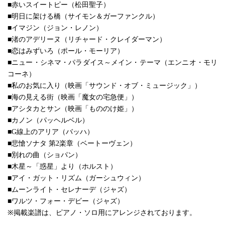
■赤いスイートピー（松田聖子）
■明日に架ける橋（サイモン＆ガーファンクル）
■イマジン（ジョン・レノン）
■渚のアデリーヌ（リチャード・クレイダーマン）
■恋はみずいろ（ポール・モーリア）
■ニュー・シネマ・パラダイス～メイン・テーマ（エンニオ・モリ
コーネ）
■私のお気に入り（映画「サウンド・オブ・ミュージック」）
■海の見える街（映画「魔女の宅急便」）
■アシタカとサン（映画「もののけ姫」）
■カノン（パッヘルベル）
■G線上のアリア（バッハ）
■悲愴ソナタ 第2楽章（ベートーヴェン）
■別れの曲（ショパン）
■木星～「惑星」より（ホルスト）
■アイ・ガット・リズム（ガーシュウィン）
■ムーンライト・セレナーデ（ジャズ）
■ワルツ・フォー・デビー（ジャズ）
※掲載楽譜は、ピアノ・ソロ用にアレンジされております。