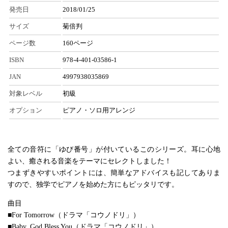
発売日
2018/01/25
サイズ
菊倍判
ページ数
160ページ
ISBN
978-4-401-03586-1
JAN
4997938035869
対象レベル
初級
オプション
ピアノ・ソロ用アレンジ
全ての音符に「ゆび番号」が付いているこのシリーズ。耳に心地
よい、癒される音楽をテーマにセレクトしました！
つまずきやすいポイントには、簡単なアドバイスも記してありま
すので、独学でピアノを始めた方にもピッタリです。
曲目
■For Tomorrow（ドラマ「コウノドリ」）
■Baby, God Bless You（ドラマ「コウノドリ」）