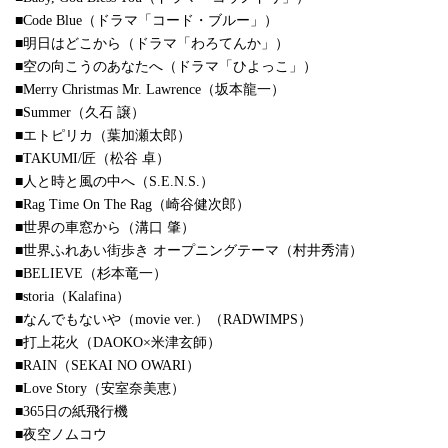
■Code Blue（ドラマ「コード・ブルー」）
■明日はどこから（ドラマ「わろてんか」）
■空の向こうのあなたへ（ドラマ「ひよっこ」）
■Merry Christmas Mr. Lawrence（坂本龍一）
■Summer（久石 譲）
■エトピリカ（葉加瀬太郎）
■TAKUMI/匠（松谷 卓）
■人と時と風の中へ（S.E.N.S.）
■Rag Time On The Rag（崎谷健次郎）
■世界の車窓から（溝口 肇）
■世界ふれあい街歩き オープニングテーマ（村井秀清）
■BELIEVE（杉本竜一）
■storia（Kalafina）
■なんでもないや（movie ver.）（RADWIMPS）
■打上花火（DAOKO×米津玄師）
■RAIN（SEKAI NO OWARI）
■Love Story（安室奈美恵）
■365日の紙飛行機
■夜空ノムコウ