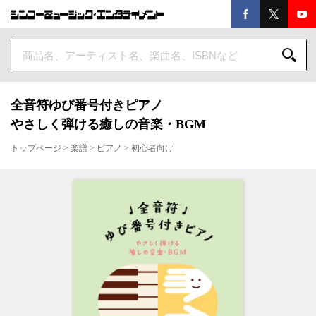
全音符ゆび番号付きピアノ
やさしく弾ける癒しの音楽・BGM
トップページ
>
楽譜
>
ピアノ
>
初心者向け