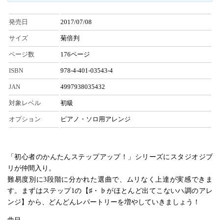
発売日
2017/07/08
サイズ
菊倍判
ページ数
176ページ
ISBN
978-4-401-03543-4
JAN
4997938035432
対象レベル
初級
オプション
ピアノ・ソロ用アレンジ
「初心者のかんたんステップアップ！」シリーズにスタジオジブ
リが仲間入り。
難易度別に3段階に分かれた選曲で、ムリなく上達が実感できま
す。まずはステップ1の【♯・♭がほとんど出てこないハ調のアレ
ンジ】から、どんどんレパートリーを増やしていきましょう！