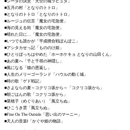
■シータの決意「天空の城ラピュタ」
■五月の村「となりのトトロ」
■となりのトトロ「となりのトトロ」
■ルージュの伝言「魔女の宅急便」
■海の見える街「魔女の宅急便」
■晴れた日に…「魔女の宅急便」
■いつでも誰かが「平成狸合戦ぽんぽこ」
■アシタカせっ記「もののけ姫」
■ひとりぼっちはやめた「ホーホケキョ となりの山田くん」
■あの夏へ「千と千尋の神隠し」
■風になる「猫の恩返し」
■人生のメリーゴーランド「ハウルの動く城」
■時の歌「ゲド戦記」
■さよならの夏～コクリコ坂から～「コクリコ坂から」
■朝ごはんの歌「コクリコ坂から」
■菜穂子（めぐりあい）「風立ちぬ」
■ひこうき雲「風立ちぬ」
■Fine On The Outside「思い出のマーニー」
■天人の音楽Ⅰ「かぐや姫の物語」