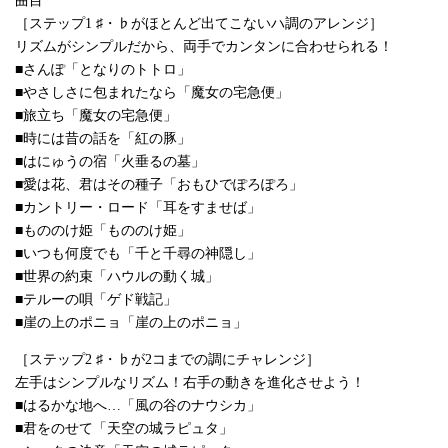
曲目
［ステップ1 ♯・♭がほとんど出てこないハ調のアレンジ］
リズムがシンプルだから、両手でカンタンに合わせられる！
■さんぽ「となりのトトロ」
■やさしさに包まれたなら「魔女の宅急便」
■旅立ち「魔女の宅急便」
■時には昔の話を「紅の豚」
■はにゅうの宿「火垂るの墓」
■愛は花、君はその種子「おもひでぽろぽろ」
■カントリー・ロード「耳をすませば」
■もののけ姫「もののけ姫」
■いつも何度でも「千と千尋の神隠し」
■世界の約束「ハウルの動く城」
■テルーの唄「ゲド戦記」
■崖の上のポニョ「崖の上のポニョ」
［ステップ2 ♯・♭が2コまでの調にチャレンジ］
左手はシンプルなリズム！右手の動きを進化させよう！
■はるかな地へ…「風の谷のナウシカ」
■君をのせて「天空の城ラピュタ」