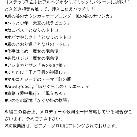
［ステップ3 左手はアルベジオやリズミックなパターンに挑戦！］
ときどき和音も足して、弾きごたえバッチリ！
■風の谷のナウシカ～オープニング「風の谷のナウシカ」
■ハトと少年「天空の城ラピュタ」
■ねこバス「となりのトトロ」
■オバケやしき！「となりのトトロ」
■風のとおり道「となりのトトロ」
■仕事はじめ「魔女の宅急便」
■身代りジジ「魔女の宅急便」
■アシタカとサン「もののけ姫」
■ふたたび「千と千尋の神隠し」
■マルコとジーナのテーマ「紅の豚」
■Arrietty’s Song「借りぐらしのアリエッティ」
■旅路（夢中飛行）「風立ちぬ」
■いのちの記憶「かぐや姫の物語」
※編曲の都合上、メロディーや歌詞を一部省略している場合がご
ざいます。予めご了承下さい。
※掲載楽譜は、ピアノ・ソロ用にアレンジされております。