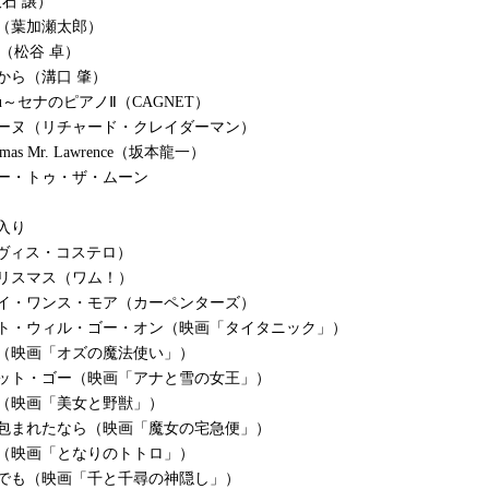
久石 譲）
（葉加瀬太郎）
/匠（松谷 卓）
から（溝口 肇）
o You～セナのピアノⅡ（CAGNET）
リーヌ（リチャード・クレイダーマン）
istmas Mr. Lawrence（坂本龍一）
ー・トゥ・ザ・ムーン
入り
ルヴィス・コステロ）
リスマス（ワム！）
デイ・ワンス・モア（カーペンターズ）
ート・ウィル・ゴー・オン（映画「タイタニック」）
に（映画「オズの魔法使い」）
イット・ゴー（映画「アナと雪の女王」）
（映画「美女と野獣」）
に包まれたなら（映画「魔女の宅急便」）
道（映画「となりのトトロ」）
度でも（映画「千と千尋の神隠し」）