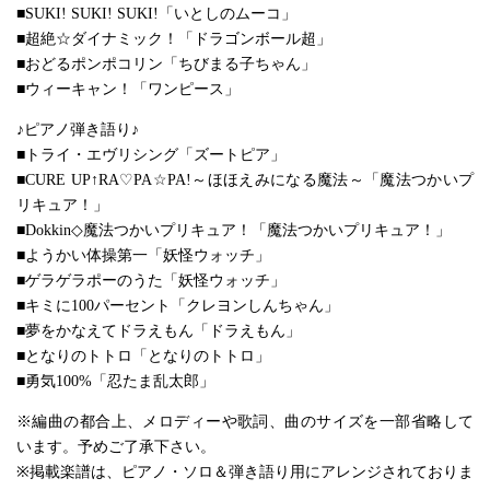
■SUKI! SUKI! SUKI!「いとしのムーコ」
■超絶☆ダイナミック！「ドラゴンボール超」
■おどるポンポコリン「ちびまる子ちゃん」
■ウィーキャン！「ワンピース」
♪ピアノ弾き語り♪
■トライ・エヴリシング「ズートピア」
■CURE UP↑RA♡PA☆PA!～ほほえみになる魔法～「魔法つかいプ
リキュア！」
■Dokkin◇魔法つかいプリキュア！「魔法つかいプリキュア！」
■ようかい体操第一「妖怪ウォッチ」
■ゲラゲラポーのうた「妖怪ウォッチ」
■キミに100パーセント「クレヨンしんちゃん」
■夢をかなえてドラえもん「ドラえもん」
■となりのトトロ「となりのトトロ」
■勇気100%「忍たま乱太郎」
※編曲の都合上、メロディーや歌詞、曲のサイズを一部省略して
います。予めご了承下さい。
※掲載楽譜は、ピアノ・ソロ＆弾き語り用にアレンジされておりま