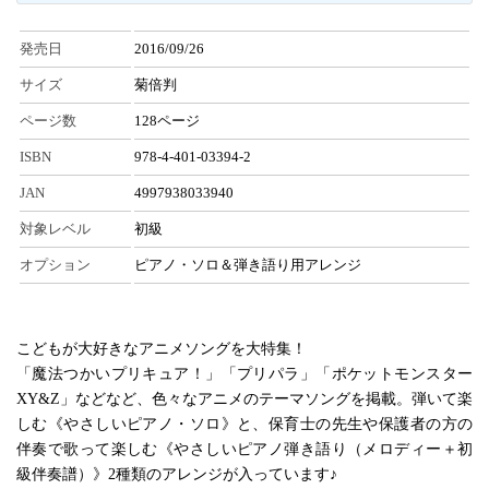
発売日
2016/09/26
サイズ
菊倍判
ページ数
128ページ
ISBN
978-4-401-03394-2
JAN
4997938033940
対象レベル
初級
オプション
ピアノ・ソロ＆弾き語り用アレンジ
こどもが大好きなアニメソングを大特集！
「魔法つかいプリキュア！」「プリパラ」「ポケットモンスター
XY&Z」などなど、色々なアニメのテーマソングを掲載。弾いて楽
しむ《やさしいピアノ・ソロ》と、保育士の先生や保護者の方の
伴奏で歌って楽しむ《やさしいピアノ弾き語り（メロディー＋初
級伴奏譜）》2種類のアレンジが入っています♪