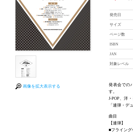
発売日
サイズ
ページ数
ISBN
JAN
対象レベル
発表会での
画像を拡大表示する
す。
J-POP
「連弾・デ
曲目
【連弾】
■フライング