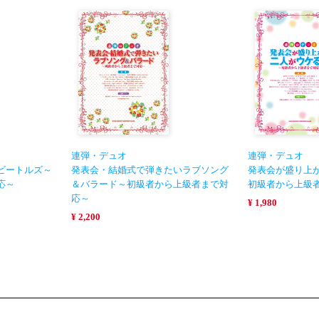
連弾・デュオ
連弾・デュオ
ビートルズ～
発表会・結婚式で弾きたいラブソング
発表会が盛り上
応～
＆バラード～初級者から上級者まで対
初級者から上級
応～
¥ 1,980
¥ 2,200