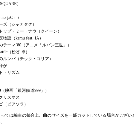
-SQUARE）
no-jaC←）
ーズ（シャカタク）
ストップ・ミー・ナウ（クイーン）
語（kemu feat. IA）
のテーマ’80（アニメ「ルパン三世」）
e Battle（松谷 卓）
ドのルンバ（チック・コリア）
様が
ト・リズム
】
9（映画「銀河鉄道999」）
クリスマス
ゴ（ピアソラ）
よっては編曲の都合上、曲のサイズを一部カットしている場合がござい
い。