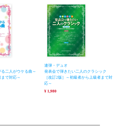
連弾・デュオ
がる二人がウケる曲～
発表会で弾きたい二人のクラシック
者まで対応～
［改訂2版］～初級者から上級者まで対
応～
¥ 1,980