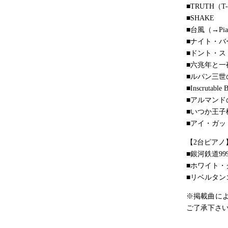
■TRUTH（T
■SHAKE
■台風（→Pia-
■ナイト・バ
■ドント・
■六兆年と一夜物
■ルパン三世
■Inscrutabl
■アルマン
■いつか王子
■アイ・ガッ
【2台ピアノ
■銀河鉄道99
■ホワイト・
■リベルタン
※掲載曲に
ご了承下さ