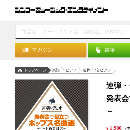
マガジン
書籍
トップページ
楽譜
ピアノ
連弾／2台ピアノ
連弾・
発表会
～
1,980
¥
（本