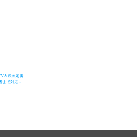
TV＆映画定番
者まで対応～