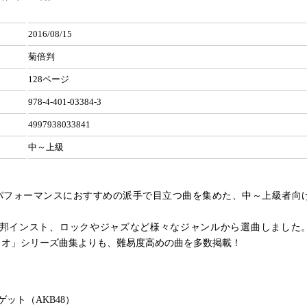
2016/08/15
菊倍判
128ページ
978-4-401-03384-3
4997938033841
中～上級
パフォーマンスにおすすめの派手で目立つ曲を集めた、中～上級者向
、洋・邦インスト、ロックやジャズなど様々なジャンルから選曲しました
ュオ」シリーズ曲集よりも、難易度高めの曲を多数掲載！
ゲット（AKB48）