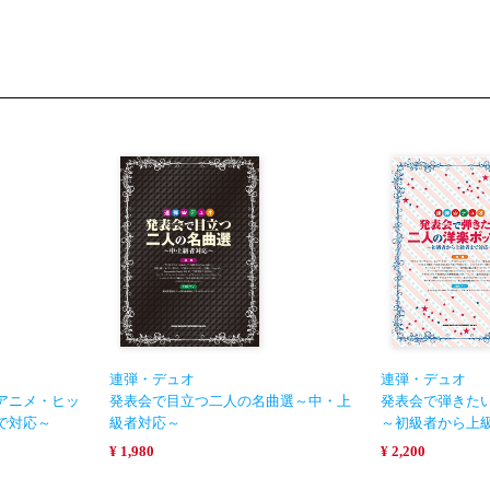
連弾・デュオ
連弾・デュオ
アニメ・ヒッ
発表会で目立つ二人の名曲選～中・上
発表会で弾きた
で対応～
級者対応～
～初級者から上
¥ 1,980
¥ 2,200