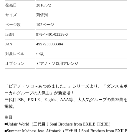
発売日
2016/5/2
サイズ
菊倍判
ページ数
192ページ
ISBN
978-4-401-03338-6
JAN
4997938033384
対象レベル
中級
オプション
ピアノ・ソロ用アレンジ
「ピアノ・ソロ～あつめました。」シリーズより、「ダンス＆ボ
ーカルグループの人気曲」が新登場！
三代目JSB、EXILE、E-girls、AAA等、大人気グループの曲35曲を
掲載。
曲目
■Unfair World（三代目 J Soul Brothers from EXILE TRIBE）
■Summer Madness feat. Afrojack（三代目 J Soul Brothers from EXILE