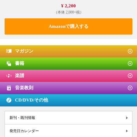
¥ 2,200
（本体 2,000+税）
Amazonで購入する
マガジン
書籍
楽譜
音楽教則
CD/DVD/
その他
新刊・既刊情報
発売日カレンダー