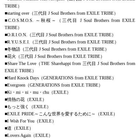
TRIBE）
■starting over（三代目 J Soul Brothers from EXILE TRIBE）
■C.O.S.M.O.S. ～秋桜～（三代目 J Soul Brothers from EXILE
TRIBE）
■O.R.I.O.N.（三代目 J Soul Brothers from EXILE TRIBE）
■R.Y.U.S.E.I.（三代目 J Soul Brothers from EXILE TRIBE）
■冬物語（三代目 J Soul Brothers from EXILE TRIBE）
■花火（三代目 J Soul Brothers from EXILE TRIBE）
■Share The Love（THE Sharehappi from 三代目 J Soul Brothers from
EXILE TRIBE）
■Hard Knock Days（GENERATIONS from EXILE TRIBE）
■Evergreen（GENERATIONS from EXILE TRIBE）
■Ki・mi・ni・mu・chu（EXILE）
■情熱の花（EXILE）
■もっと強く（EXILE）
■EXILE PRIDE～こんな世界を愛するために～（EXILE）
■I Wish For You（EXILE）
■道（EXILE）
■Lovers Again（EXILE）