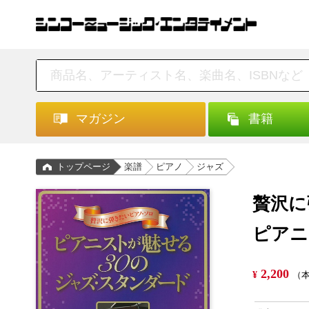
マガジン
書籍
トップページ
楽譜
ピアノ
ジャズ
贅沢に
ピアニ
2,200
¥
（本