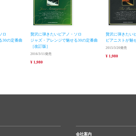
ソロ
贅沢に弾きたいピアノ・ソロ
贅沢に弾きたい
30の定番曲
ジャズ・アレンジで魅せる30の定番曲
ピアニストが魅せ
［改訂版］
2015/3/20発売
2016/3/11発売
¥ 1,980
¥ 1,980
会社案内