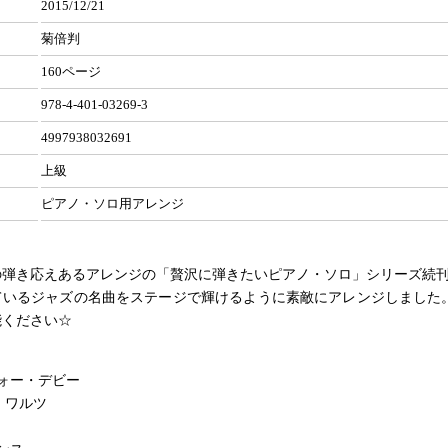
2015/12/21
菊倍判
160ページ
978-4-401-03269-3
4997938032691
上級
ピアノ・ソロ用アレンジ
の弾き応えあるアレンジの「贅沢に弾きたいピアノ・ソロ」シリーズ続
ているジャズの名曲をステージで輝けるように素敵にアレンジしました
能ください☆
ォー・デビー
・ワルツ