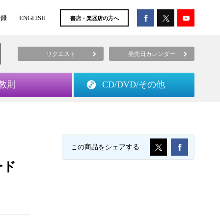
登録
ENGLISH
書店・楽器店の方へ
リクエスト
発売日カレンダー
教則
CD/DVD/
その他
この商品をシェアする
ード