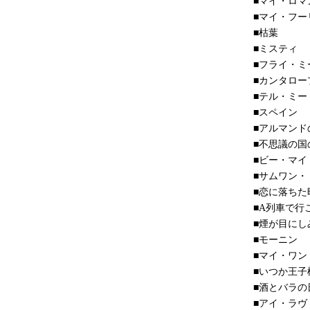
■マイ・ロマ
■マイ・フー
■枯葉
■ミスティ
■フライ・ミ
■カンタロー
■テル・ミ
■スペイン
■アルマンド
■不思議の国
■ビー・マイ
■サムワン
■恋に落ちた
■A列車で行
■煙が目にし
■モーニン
■マイ・ワン
■いつか王子
■酒とバラの
■アイ・ラヴ