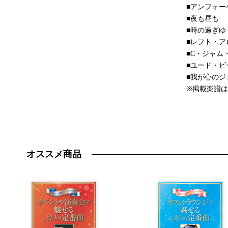
■アンフォー
■夜も昼も
■時の過ぎゆ
■レフト・ア
■C・ジャム
■ユード・
■我が心のジ
※掲載楽譜
オススメ商品