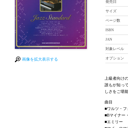
発売日
サイズ
ページ数
ISBN
JAN
対象レベル
オプション
画像を拡大表示する
上級者向け
誰もが知っ
しさをご堪
曲目
■ワルツ・フ
■Bマイナー
■エミリー