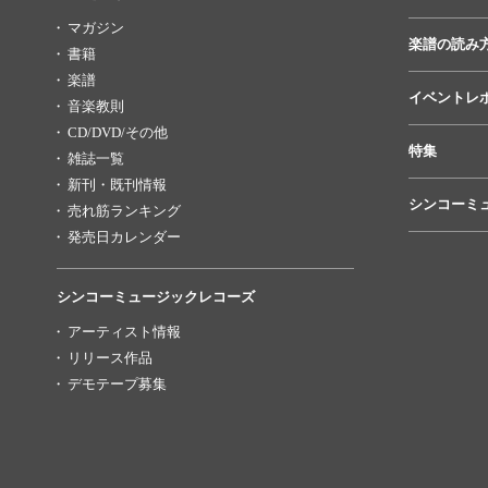
マガジン
楽譜の読み
書籍
楽譜
イベントレ
音楽教則
CD/DVD/その他
特集
雑誌一覧
新刊・既刊情報
シンコーミ
売れ筋ランキング
発売日カレンダー
シンコーミュージックレコーズ
アーティスト情報
リリース作品
デモテープ募集