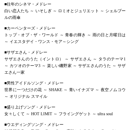
■往年のシネマ・メドレー
白い恋人たち ～ いそしぎ ～ ロミオとジュリエット ～ シェルブー
ルの雨傘
■カーペンターズ・メドレー
トップ・オブ・ザ・ワールド ～ 青春の輝き ～ 雨の日と月曜日は
～ イエスタデイ・ワンス・モア～シング
■サザエさん・メドレー
サザエさんのうた（イントロ） ～ サザエさん ～ タラのテーマ1
～ カツオのテーマ3 ～ 楽しい磯野家 ～ サザエさんのうた ～ サザ
エさん一家
■男性アイドルソング・メドレー
世界に一つだけの花 ～ SHAKE ～ 青いイナズマ ～ 夜空ノムコウ
～ オリジナル スマイル
■盛り上げソング・メドレー
女々しくて ～ HOT LIMIT ～ フライングゲット ～ ultra soul
■ウエディングソング・メドレー