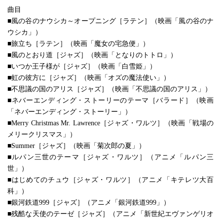
曲目
■風の谷のナウシカ～オープニング［ラテン］（映画「風の谷のナ
ウシカ」）
■旅立ち［ラテン］（映画「魔女の宅急便」）
■風のとおり道［ジャズ］（映画「となりのトトロ」）
■いつか王子様が［ジャズ］（映画「白雪姫」）
■虹の彼方に［ジャズ］（映画「オズの魔法使い」）
■不思議の国のアリス［ジャズ］（映画「不思議の国のアリス」）
■ネバーエンディング・ストーリーのテーマ［バラード］（映画
「ネバーエンディング・ストーリー」）
■Merry Christmas Mr. Lawrence［ジャズ・ワルツ］（映画「戦場の
メリークリスマス」）
■Summer［ジャズ］（映画「菊次郎の夏」）
■ルパン三世のテーマ［ジャズ・ワルツ］（アニメ「ルパン三
世」）
■はじめてのチュウ［ジャズ・ワルツ］（アニメ「キテレツ大百
科」）
■銀河鉄道999［ジャズ］（アニメ「銀河鉄道999」）
■残酷な天使のテーゼ［ジャズ］（アニメ「新世紀エヴァンゲリオ