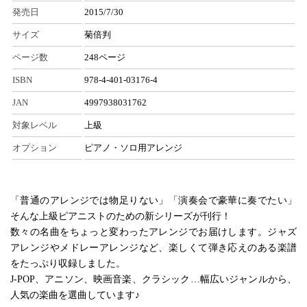
発売日
2015/7/30
サイズ
菊倍判
ページ数
248ページ
ISBN
978-4-401-03176-4
JAN
4997938031762
対象レベル
上級
オプション
ピアノ・ソロ用アレンジ
「普通のアレンジでは物足りない」「演奏会で豪華に奏でたい」
そんな上級ピアニストのための新シリーズが刊行！
数々の名曲をちょっと変わったアレンジでお届けします。ジャズ
アレンジやメドレーアレンジなど、楽しくて弾き応えのある楽譜
をたっぷり収録しました。
J-POP、アニソン、映画音楽、クラシック…幅広いジャンルから、
人気の楽曲を選曲しています♪