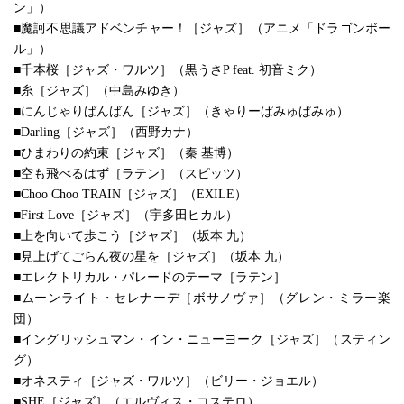
ン」）
■魔訶不思議アドベンチャー！［ジャズ］（アニメ「ドラゴンボー
ル」）
■千本桜［ジャズ・ワルツ］（黒うさP feat. 初音ミク）
■糸［ジャズ］（中島みゆき）
■にんじゃりばんばん［ジャズ］（きゃりーぱみゅぱみゅ）
■Darling［ジャズ］（西野カナ）
■ひまわりの約束［ジャズ］（秦 基博）
■空も飛べるはず［ラテン］（スピッツ）
■Choo Choo TRAIN［ジャズ］（EXILE）
■First Love［ジャズ］（宇多田ヒカル）
■上を向いて歩こう［ジャズ］（坂本 九）
■見上げてごらん夜の星を［ジャズ］（坂本 九）
■エレクトリカル・パレードのテーマ［ラテン］
■ムーンライト・セレナーデ［ボサノヴァ］（グレン・ミラー楽
団）
■イングリッシュマン・イン・ニューヨーク［ジャズ］（スティン
グ）
■オネスティ［ジャズ・ワルツ］（ビリー・ジョエル）
■SHE［ジャズ］（エルヴィス・コステロ）