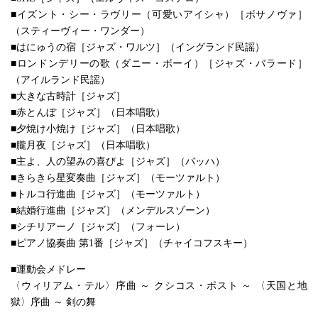
■イズント・シー・ラヴリー（可愛いアイシャ）［ボサノヴァ］
（スティーヴィー・ワンダー）
■はにゅうの宿［ジャズ・ワルツ］（イングランド民謡）
■ロンドンデリーの歌（ダニー・ボーイ）［ジャズ・バラード］
（アイルランド民謡）
■大きな古時計［ジャズ］
■赤とんぼ［ジャズ］（日本唱歌）
■夕焼け小焼け［ジャズ］（日本唱歌）
■朧月夜［ジャズ］（日本唱歌）
■主よ、人の望みの喜びよ［ジャズ］（バッハ）
■きらきら星変奏曲［ジャズ］（モーツァルト）
■トルコ行進曲［ジャズ］（モーツァルト）
■結婚行進曲［ジャズ］（メンデルスゾーン）
■シチリアーノ［ジャズ］（フォーレ）
■ピアノ協奏曲 第1番［ジャズ］（チャイコフスキー）
■運動会メドレー
〈ウィリアム・テル〉序曲 ～ クシコス・ポスト ～ 〈天国と地
獄〉序曲 ～ 剣の舞