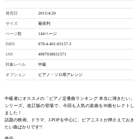
発売日
2015/4/20
サイズ
菊倍判
ページ数
144ページ
ISBN
978-4-401-03157-3
JAN
4997938031571
対象レベル
中級
オプション
ピアノ・ソロ用アレンジ
中級者にオススメの「ピアノ定番曲ランキング 本当に弾きたい」
シリーズ。改訂版の登場で、今回も人気の楽曲を30曲セレクトし
ました！
話題の映画、ドラマ、J-POPを中心に、ピアニストが押さえておき
たい曲ばかりです!!
曲目