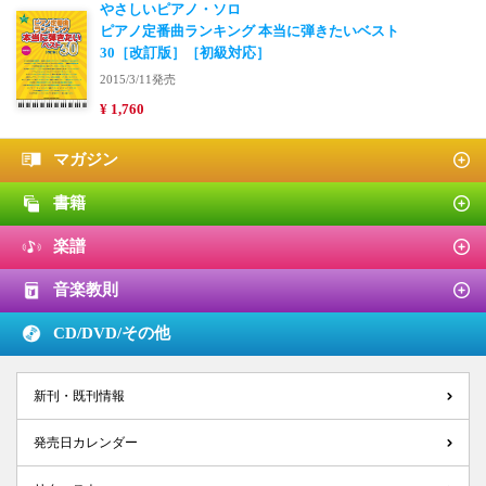
やさしいピアノ・ソロ
ピアノ定番曲ランキング 本当に弾きたいベスト
30［改訂版］［初級対応］
2015/3/11発売
¥ 1,760
マガジン
書籍
楽譜
音楽教則
CD/DVD/
その他
新刊・既刊情報
発売日カレンダー