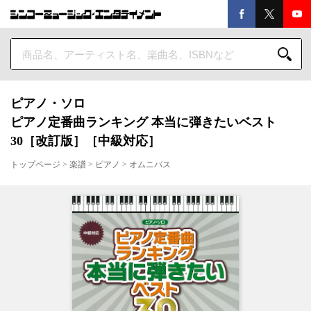
ピアノ・ソロ
ピアノ定番曲ランキング 本当に弾きたいベスト
30［改訂版］［中級対応］
トップページ
>
楽譜
>
ピアノ
>
オムニバス