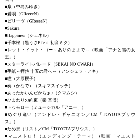
■糸（中島みゆき）
■愛唄（GReeeeN）
■ビリーヴ（GReeeeN）
■Sakura
■Happiness（シェネル）
■千本桜（黒うさP feat. 初音ミク）
■レット・イット・ゴー～ありのままで～（映画「アナと雪の女
王」）
■スターライトパレード（SEKAI NO OWARI）
■手紙～拝啓 十五の君へ～（アンジェラ・アキ）
■瞳（大原櫻子）
■奏（かなで）（スキマスイッチ）
■あったかいんだからぁ♪（クマムシ）
■ひまわりの約束（秦 基博）
■トゥモロー（ミュージカル「アニー」）
■めぐり逢い（アンドレ・ギャニオン／CM「TOYOTAプリウ
ス」）
■ため息（リスト／CM「TOYOTAプリウス」）
■マエストロ！（エンディング・テーマ）（映画「マエスト