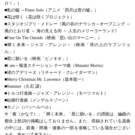
ロ！」）
■私の嘘 ～Piano Solo（アニメ「四月は君の嘘」）
■花は咲く（花は咲くプロジェクト）
■スタジオジブリ・メドレー《風の谷のナウシカ～オープニング ～
風のとおり道 ～ 海の見える街 ～ 人生のメリーゴーランド》
■Fine On The Outside（映画「思い出のマーニー」）
■輝く未来～ジャズ・アレンジ～（映画「塔の上のラプンツェ
ル」）
■星に願いを（映画「ピノキオ」）
■I am～報道ステーション テーマ曲（Manami Morita）
■渚のアデリーヌ（リチャード・クレイダーマン）
■Merry Christmas Mr. Lawrence（坂本龍一）
■Summer（久石 譲）
■トルコ行進曲～ジャズ・アレンジ～（モーツァルト）
■結婚行進曲（メンデルスゾーン）
■カノン（パッヘルベル）
※「奏（かなで）」「輝く未来」「星に願いを」の譜面は、編曲の
都合上歌詞の掲載はしておりません。また、収録されている楽曲
の中には、前奏・間奏・後奏の一部を省略している場合がござい
ます。予めご了承下さい。