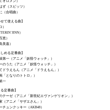
レミオロメン）
はず（スピッツ）
に（合唱曲）
わせて使える曲】
ロ）
TERIN’JINN）
百恵）
島美嘉）
楽しめる定番曲】
体操第一（アニメ「妖怪ウォッチ」）
ポーのうた（アニメ「妖怪ウォッチ」）
えてドラえもん（アニメ「ドラえもん」）
画「となりのトトロ」）
第一
える定番曲】
使のテーゼ（アニメ「新世紀エヴァンゲリオン」）
野家（アニメ「サザエさん」）
ーチュンクッキー（AKB48）