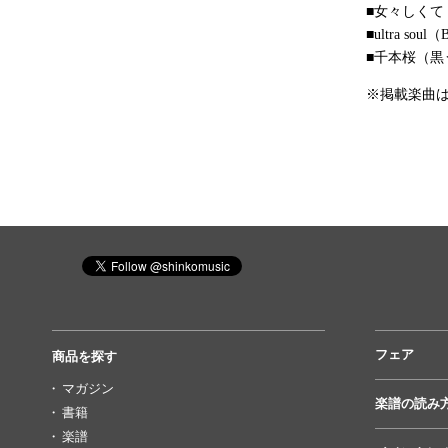
■女々しくて
■ultra soul（
■千本桜（黒う
※掲載楽曲
フェア
商品を探す
マガジン
楽譜の読み
書籍
楽譜