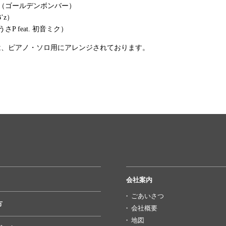
（ゴールデンボンバー）
B’z）
さP feat. 初音ミク）
は、ピアノ・ソロ用にアレンジされております。
会社案内
ごあいさつ
方
会社概要
地図