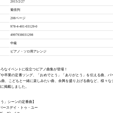
2015/2/27
菊倍判
208ページ
978-4-401-03129-0
4997938031298
中級
ピアノ・ソロ用アレンジ
いろなイベントに役立つピアノ曲集が登場！
グや卒業の定番ソング、「おめでとう」「ありがとう」を伝える曲、パ
える曲、こどもと一緒に楽しみたい曲、余興を盛り上げる曲など、様々な
別に掲載しました。
とう」シーンの定番曲】
バースデイ・トゥ・ユー