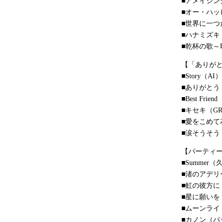
■アメイジン
■オー・ハッ
■世界に一つ
■ハナミズキ
■乾杯の歌
【「ありが
■Story（AI）
■ありがとう
■Best Frien
■キセキ（GRe
■愛をこめて花
■涙そうそう
【パーティー
■Summer（
■渚のアデ
■虹の彼方
■星に願いを
■ムーンライ
■カノン（パ