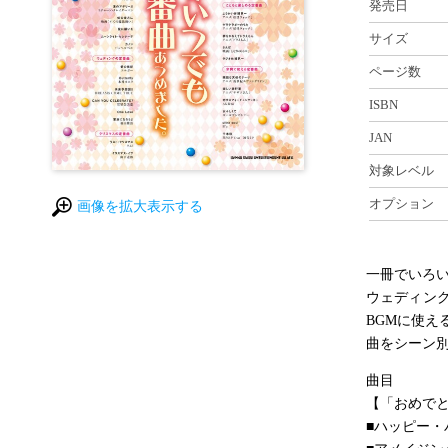
発売日
サイズ
ページ数
ISBN
JAN
対象レベル
オプション
画像を拡大表示する
一冊でいろ
ウェディン
BGMに使
曲をシーン
曲目
【「おめで
■ハッピー・