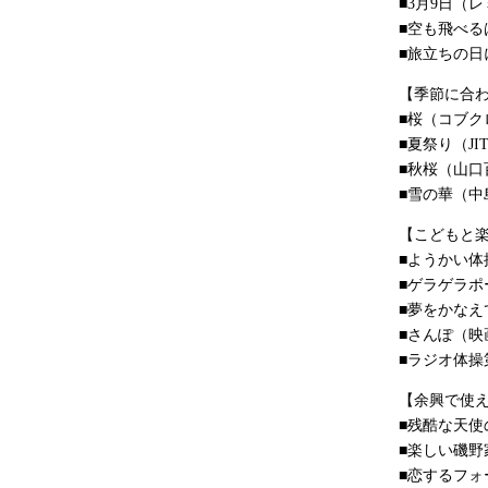
■3月9日（
■空も飛べる
■旅立ちの日
【季節に合
■桜（コブク
■夏祭り（JIT
■秋桜（山口
■雪の華（中
【こどもと
■ようかい
■ゲラゲラ
■夢をかな
■さんぽ（映
■ラジオ体操
【余興で使
■残酷な天
■楽しい磯
■恋するフォ