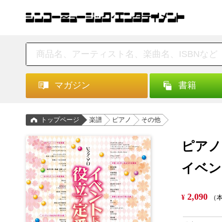
マガジン
書籍
トップページ
楽譜
ピアノ
その他
ピアノ
イベン
2,090
¥
（本