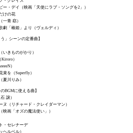
グ・グレイス
ピー・デイ（映画「天使にラブ・ソングを2」）
だけの花
（一青 窈）
～歌劇「椿姫」より（ヴェルディ）
とう」シーンの定番曲】
（いきものがかり）
d（Kiroro）
eeeN）
束を（Superfly）
（夏川りみ）
のBGMに使える曲】
久石 譲）
リーヌ（リチャード・クレイダーマン）
に（映画「オズの魔法使い」）
ト・セレナーデ
ッヘルベル）