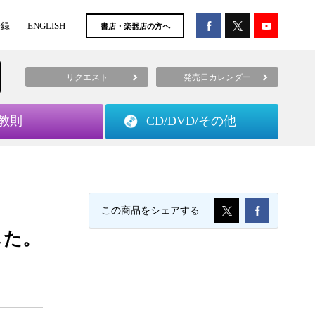
登録
ENGLISH
書店・楽器店の方へ
リクエスト
発売日カレンダー
教則
CD/DVD/
その他
この商品をシェアする
した。