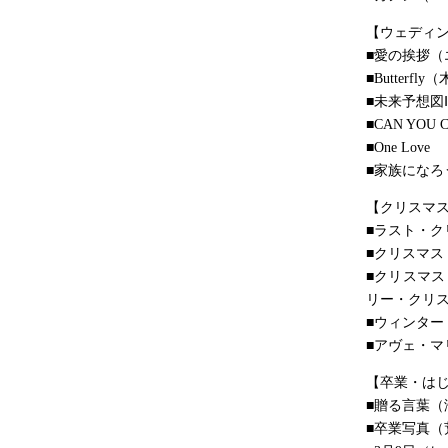
【ウェディ
■愛の挨拶（
■Butterf
■未来予想図Ⅱ（
■CAN YOU
■One Love
■家族になろ
【クリスマ
■ラスト・ク
■クリスマス
■クリスマス
リー・クリス
■ウィンター
■アヴェ・マ
【卒業・は
■贈る言葉（
■卒業写真（