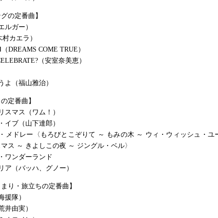
ングの定番曲】
エルガー）
ly（木村カエラ）
DREAMS COME TRUE）
 CELEBRATE?（安室奈美恵）
うよ（福山雅治）
スの定番曲】
リスマス（ワム！）
・イブ（山下達郎）
・メドレー〈もろびとこぞりて ～ もみの木 ～ ウィ・ウィッシュ・ユ
マス ～ きよしこの夜 ～ ジングル・ベル〉
・ワンダーランド
リア（バッハ、グノー）
じまり・旅立ちの定番曲】
海援隊）
荒井由実）