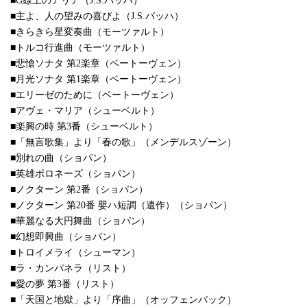
■G線上のアリア（J.S.バッハ）
■主よ、人の望みの喜びよ（J.S.バッハ）
■きらきら星変奏曲（モーツァルト）
■トルコ行進曲（モーツァルト）
■悲愴ソナタ 第2楽章（ベートーヴェン）
■月光ソナタ 第1楽章（ベートーヴェン）
■エリーゼのために（ベートーヴェン）
■アヴェ・マリア（シューベルト）
■楽興の時 第3番（シューベルト）
■「無言歌集」より「春の歌」（メンデルスゾーン）
■別れの曲（ショパン）
■英雄ポロネーズ（ショパン）
■ノクターン 第2番（ショパン）
■ノクターン 第20番 嬰ハ短調（遺作）（ショパン）
■華麗なる大円舞曲（ショパン）
■幻想即興曲（ショパン）
■トロイメライ（シューマン）
■ラ・カンパネラ（リスト）
■愛の夢 第3番（リスト）
■「天国と地獄」より「序曲」（オッフェンバック）