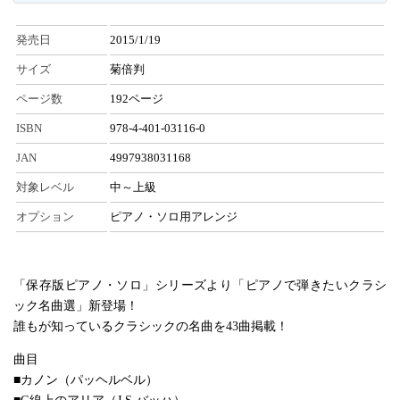
発売日
2015/1/19
サイズ
菊倍判
ページ数
192ページ
ISBN
978-4-401-03116-0
JAN
4997938031168
対象レベル
中～上級
オプション
ピアノ・ソロ用アレンジ
「保存版ピアノ・ソロ」シリーズより「ピアノで弾きたいクラシ
ック名曲選」新登場！
誰もが知っているクラシックの名曲を43曲掲載！
曲目
■カノン（パッヘルベル）