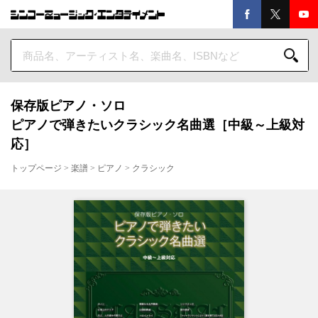
保存版ピアノ・ソロ
ピアノで弾きたいクラシック名曲選［中級～上級対
応］
トップページ
>
楽譜
>
ピアノ
>
クラシック