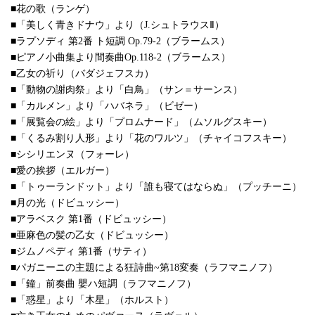
■花の歌（ランゲ）
■「美しく青きドナウ」より（J.シュトラウスⅡ）
■ラプソディ 第2番 ト短調 Op.79-2（ブラームス）
■ピアノ小曲集より間奏曲Op.118-2（ブラームス）
■乙女の祈り（バダジェフスカ）
■「動物の謝肉祭」より「白鳥」（サン＝サーンス）
■「カルメン」より「ハバネラ」（ビゼー）
■「展覧会の絵」より「プロムナード」（ムソルグスキー）
■「くるみ割り人形」より「花のワルツ」（チャイコフスキー）
■シシリエンヌ（フォーレ）
■愛の挨拶（エルガー）
■「トゥーランドット」より「誰も寝てはならぬ」（プッチーニ）
■月の光（ドビュッシー）
■アラベスク 第1番（ドビュッシー）
■亜麻色の髪の乙女（ドビュッシー）
■ジムノペディ 第1番（サティ）
■パガニーニの主題による狂詩曲~第18変奏（ラフマニノフ）
■「鐘」前奏曲 嬰ハ短調（ラフマニノフ）
■「惑星」より「木星」（ホルスト）