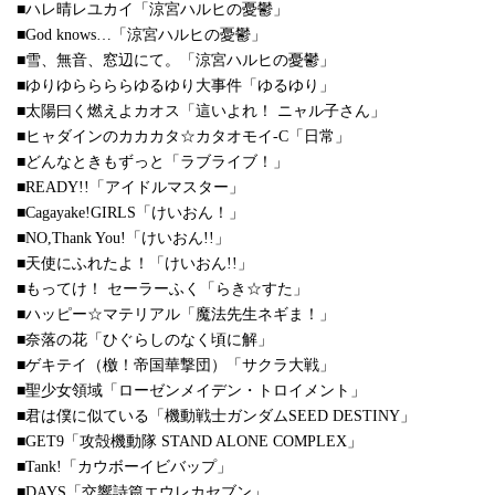
■ハレ晴レユカイ「涼宮ハルヒの憂鬱」
■God knows…「涼宮ハルヒの憂鬱」
■雪、無音、窓辺にて。「涼宮ハルヒの憂鬱」
■ゆりゆららららゆるゆり大事件「ゆるゆり」
■太陽曰く燃えよカオス「這いよれ！ ニャル子さん」
■ヒャダインのカカカタ☆カタオモイ-C「日常」
■どんなときもずっと「ラブライブ！」
■READY!!「アイドルマスター」
■Cagayake!GIRLS「けいおん！」
■NO,Thank You!「けいおん!!」
■天使にふれたよ！「けいおん!!」
■もってけ！ セーラーふく「らき☆すた」
■ハッピー☆マテリアル「魔法先生ネギま！」
■奈落の花「ひぐらしのなく頃に解」
■ゲキテイ（檄！帝国華撃団）「サクラ大戦」
■聖少女領域「ローゼンメイデン・トロイメント」
■君は僕に似ている「機動戦士ガンダムSEED DESTINY」
■GET9「攻殻機動隊 STAND ALONE COMPLEX」
■Tank!「カウボーイビバップ」
■DAYS「交響詩篇エウレカセブン」