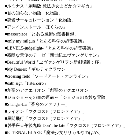
■ルミナス「劇場版 魔法少女まどか☆マギカ」
■君の知らない物語「化物語」
■恋愛サーキュレーション「化物語」
■アンインストール「ぼくらの」
■masterpiece「とある魔術の禁書目録」
■only my railgun「とある科学の超電磁砲」
■LEVEL5-judgeilght-「とある科学の超電磁砲」
■残酷な天使のテーゼ「新世紀エヴァンゲリオン」
■Beautiful World「ヱヴァンゲリヲン新劇場版：序」
■My Dearest「ギルティクラウン」
■crossing field「ソードアート・オンライン」
■oath sign「Fate/Zero」
■創聖のアクエリオン「創聖のアクエリオン」
■ジョジョ～その血の運命～「ジョジョの奇妙な冒険」
■Shangri-La「蒼穹のファフナー」
■ライオン「マクロスF（フロンティア）」
■星間飛行「マクロスF（フロンティア）」
■射手座☆午後九時 Don’t be late「マクロスF（フロンティア）」
■ETERNAL BLAZE「魔法少女リリカルなのはA’s」