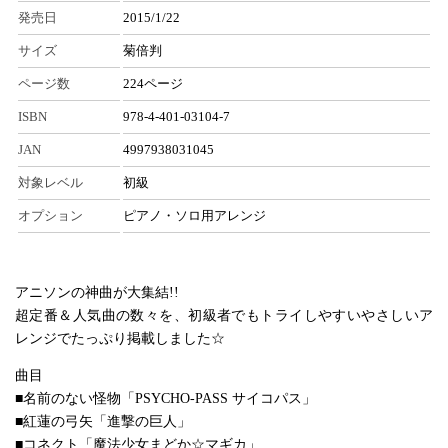
発売日
2015/1/22
サイズ
菊倍判
ページ数
224ページ
ISBN
978-4-401-03104-7
JAN
4997938031045
対象レベル
初級
オプション
ピアノ・ソロ用アレンジ
アニソンの神曲が大集結!!
超定番＆人気曲の数々を、初級者でもトライしやすいやさしいア
レンジでたっぷり掲載しました☆
曲目
■名前のない怪物「PSYCHO-PASS サイコパス」
■紅蓮の弓矢「進撃の巨人」
■コネクト「魔法少女まどか☆マギカ」