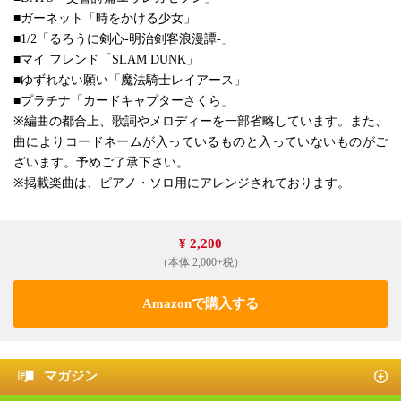
■ガーネット「時をかける少女」
■1/2「るろうに剣心-明治剣客浪漫譚-」
■マイ フレンド「SLAM DUNK」
■ゆずれない願い「魔法騎士レイアース」
■プラチナ「カードキャプターさくら」
※編曲の都合上、歌詞やメロディーを一部省略しています。また、
曲によりコードネームが入っているものと入っていないものがご
ざいます。予めご了承下さい。
※掲載楽曲は、ピアノ・ソロ用にアレンジされております。
¥ 2,200
（本体 2,000+税）
Amazonで購入する
マガジン