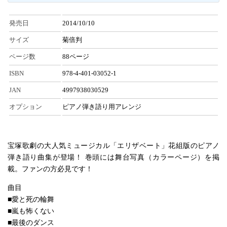
発売日
2014/10/10
サイズ
菊倍判
ページ数
88ページ
ISBN
978-4-401-03052-1
JAN
4997938030529
オプション
ピアノ弾き語り用アレンジ
宝塚歌劇の大人気ミュージカル「エリザベート」花組版のピアノ
弾き語り曲集が登場！ 巻頭には舞台写真（カラーページ）を掲
載。ファンの方必見です！
曲目
■愛と死の輪舞
■嵐も怖くない
■最後のダンス