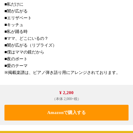
■私だけに
■闇が広がる
■エリザベート
■キッチュ
■私が踊る時
■ママ、どこにいるの？
■闇が広がる（リプライズ）
■僕はママの鏡だから
■夜のボート
■愛のテーマ
※掲載楽譜は、ピアノ弾き語り用にアレンジされております。
¥ 2,200
（本体 2,000+税）
Amazonで購入する