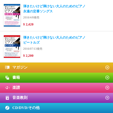
弾きたいけど弾けない大人のためのピアノ
永遠の定番ソングス
2016/4/8発売
¥ 2,420
弾きたいけど弾けない大人のためのピアノ
ビートルズ
2016/07/13発売
¥ 2,200
マガジン
書籍
楽譜
音楽教則
CD/DVD/
その他