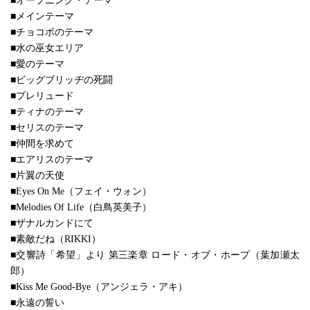
■オープニング・テーマ
■メインテーマ
■チョコボのテーマ
■水の巫女エリア
■愛のテーマ
■ビッグブリッヂの死闘
■プレリュード
■ティナのテーマ
■セリスのテーマ
■仲間を求めて
■エアリスのテーマ
■片翼の天使
■Eyes On Me（フェイ・ウォン）
■Melodies Of Life（白鳥英美子）
■ザナルカンドにて
■素敵だね（RIKKI）
■交響詩「希望」より 第三楽章 ロード・オブ・ホープ（葉加瀬太
郎）
■Kiss Me Good-Bye（アンジェラ・アキ）
■永遠の誓い