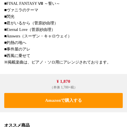
■FINAL FANTASY Ⅷ ～誓い～
■ヴァニラのテーマ
■閃光
■君がいるから（菅原紗由理）
■Eternal Love（菅原紗由理）
■Answers（スーザン・キャロウェイ）
■灼熱の地へ
■事件屋のアレ
■西風に乗せて
※掲載楽曲は、ピアノ・ソロ用にアレンジされております。
¥ 1,870
（本体 1,700+税）
Amazonで購入する
オススメ商品