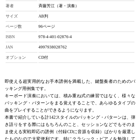
著者
斉藤芳江（著・演奏）
サイズ
AB判
ページ数
96ページ
ISBN
978-4-401-02876-4
JAN
4997938028762
オプション
CD付
即使える超実用的なお手本譜例を満載した、鍵盤奏者のためのバ
ッキング用例集です。
キーボード演奏においては、積み重ね式の練習ではなく、様々な
バッキング・パターンをまる覚えすることで、あらゆるタイプの
曲をプレイすることができるようになります。
本書で紹介している計142スタイルのバッキング・パターンは、弾
き語りをする際にはもちろんのこと、セッションなどでもそのま
ま使える実戦即応の譜例（付録CDに音源を収録）ばかりを厳選し
たものなので大変便利です。特にクラシック・ピアノを勉強して