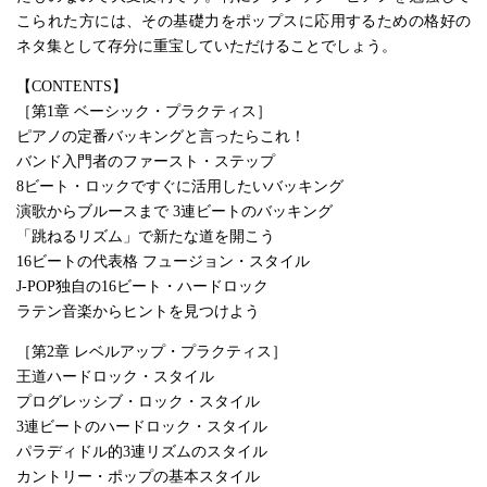
こられた方には、その基礎力をポップスに応用するための格好の
ネタ集として存分に重宝していただけることでしょう。
【CONTENTS】
［第1章 ベーシック・プラクティス］
ピアノの定番バッキングと言ったらこれ！
バンド入門者のファースト・ステップ
8ビート・ロックですぐに活用したいバッキング
演歌からブルースまで 3連ビートのバッキング
「跳ねるリズム」で新たな道を開こう
16ビートの代表格 フュージョン・スタイル
J-POP独自の16ビート・ハードロック
ラテン音楽からヒントを見つけよう
［第2章 レベルアップ・プラクティス］
王道ハードロック・スタイル
プログレッシブ・ロック・スタイル
3連ビートのハードロック・スタイル
パラディドル的3連リズムのスタイル
カントリー・ポップの基本スタイル