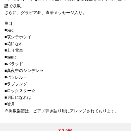
譜で収載。
さらに、グラビア4P、直筆メッセージ入り。
曲目
■bird
■哀シテホシイ
■花になれ
■上り電車
■music
■バラッド
■真夜中のシンデレラ
■パラレル＝
■ラブソング
■ロックスター☆
■明日になれば
■嘘月
※掲載楽譜は、ピアノ弾き語り用にアレンジされております。
¥ 2,090