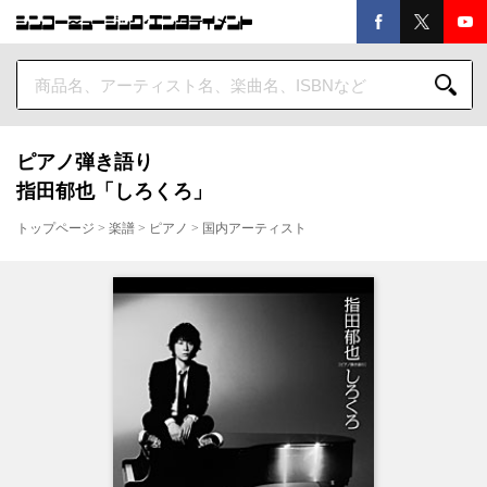
ピアノ弾き語り
指田郁也「しろくろ」
トップページ
>
楽譜
>
ピアノ
>
国内アーティスト