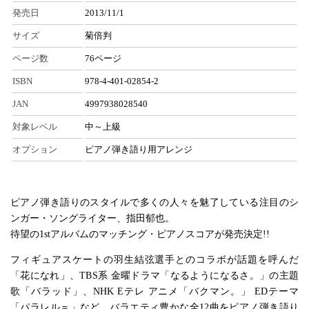
発売日
2013/11/1
サイズ
菊倍判
ページ数
76ページ
ISBN
978-4-401-02854-2
JAN
4997938028540
対象レベル
中～上級
オプション
ピアノ弾き語り用アレンジ
ピアノ弾き語りのスタイルで多くの人々を魅了している注目のシ
ンガー・ソングライター、指田郁也。
待望の1stアルバムのマッチング・ピアノスコアが発売決定!!
フィギュアスケートの羽生結弦選手とのコラボが話題を呼んだ
「花になれ」、TBS系 金曜ドラマ「なるようになるさ。」の主題
歌「バラッド」、NHK Eテレ アニメ「バクマン。」 EDテーマ
「パラレル＝」など、バラエティ豊かな全12曲をピアノ弾き語り