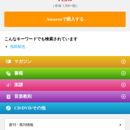
（本体 1,900+税）
Amazonで購入する
こんなキーワードでも検索されています
指田郁也
マガジン
書籍
楽譜
音楽教則
CD/DVD/
その他
新刊・既刊情報