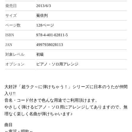
発売日
2013/6/3
サイズ
菊倍判
ページ数
128ページ
ISBN
978-4-401-02811-5
JAN
4997938028113
対象レベル
初級
オプション
ピアノ・ソロ用アレンジ
大好評「超ラク～に弾けちゃう！」シリーズに日本のうたが仲間
入り!!
音名・コード付きで色んな用途でご利用頂けます。
やさしく弾けるピアノ・ソロ用にアレンジしてありますので、無
理なく楽しく名曲が弾けちゃいます♪
曲目
～童謡・唱歌～