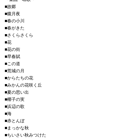
■故郷
■朧月夜
■春の小川
■春がきた
■さくらさくら
■花
■花の街
■早春賦
■この道
■荒城の月
■からたちの花
■みかんの花咲く丘
■夏の思い出
■椰子の実
■浜辺の歌
■海
■赤とんぼ
■まっかな秋
■ちいさい秋みつけた