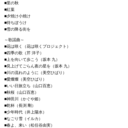
■里の秋
■紅葉
■夕焼け小焼け
■待ちぼうけ
■雪の降る街を
～歌謡曲～
■花は咲く（花は咲くプロジェクト）
■四季の歌（芹 洋子）
■上を向いて歩こう（坂本 九）
■見上げてごらん夜の星を（坂本 九）
■川の流れのように（美空ひばり）
■愛燦燦（美空ひばり）
■いい日旅立ち（山口百恵）
■秋桜（山口百恵）
■神田川（かぐや姫）
■乾杯（長渕 剛）
■少年時代（井上陽水）
■なごり雪（イルカ）
■春よ、来い（松任谷由実）