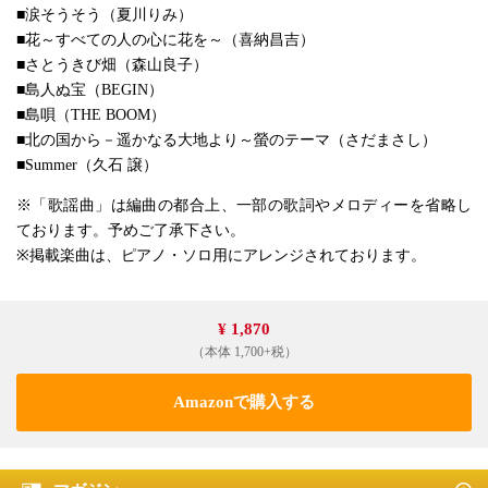
■涙そうそう（夏川りみ）
■花～すべての人の心に花を～（喜納昌吉）
■さとうきび畑（森山良子）
■島人ぬ宝（BEGIN）
■島唄（THE BOOM）
■北の国から－遥かなる大地より～螢のテーマ（さだまさし）
■Summer（久石 譲）
※「歌謡曲」は編曲の都合上、一部の歌詞やメロディーを省略し
ております。予めご了承下さい。
※掲載楽曲は、ピアノ・ソロ用にアレンジされております。
¥ 1,870
（本体 1,700+税）
Amazonで購入する