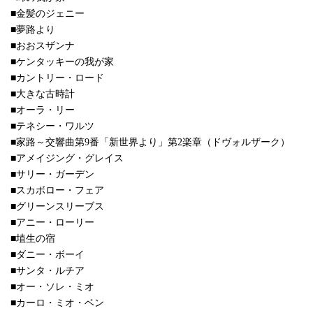
■金髪のジェニー
■夢路より
■おおスザンナ
■ケンタッキーの我が家
■カントリー・ロード
■大きな古時計
■オーラ・リー
■テネシー・ワルツ
■家路～交響曲第9番「新世界より」第2楽章（ドヴォルザーク）
■アメイジング・グレイス
■サリー・ガーデン
■スカボロー・フェア
■グリーンスリーブス
■アニー・ローリー
■埴生の宿
■ダニー・ボーイ
■サンタ・ルチア
■オー・ソレ・ミオ
■カーロ・ミオ・ベン