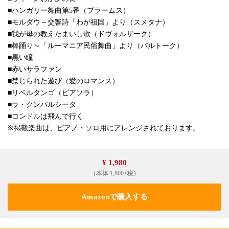
■ハンガリー舞曲第5番（ブラームス）
■モルダウ～交響詩「わが祖国」より（スメタナ）
■我が母の教えたまいし歌（ドヴォルザーク）
■棒踊り～「ルーマニア民俗舞曲」より（バルトーク）
■黒い瞳
■赤いサラファン
■禁じられた遊び（愛のロマンス）
■リベルタンゴ（ピアソラ）
■ラ・クンパルシータ
■コンドルは飛んで行く
※掲載楽曲は、ピアノ・ソロ用にアレンジされております。
¥ 1,980
（本体 1,800+税）
Amazonで購入する