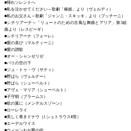
■帰れソレントへ
■私を泣かせてください～歌劇「椿姫」より（ヴェルディ）
■私のお父さん～歌劇「ジャンニ・スキッキ」より（プッチーニ）
■シチリアーナ～「リュートのための古風な舞曲とアリア」第3組
曲より（レスピーギ）
■シチリアーナ（フォーレ）
■愛の喜び（マルティーニ）
■愛の讃歌
■オー・シャンゼリゼ
■パリの空の下
■ジュ・トゥ・ヴ（サティ）
■野ばら（ヴェルナー）
■野ばら（シューベルト）
■アヴェ・マリア（シューベルト）
■子守唄（ブラームス）
■歌の翼に（メンデルスゾーン）
■ローレライ
■美しく青きドナウ（J.シュトラウスⅡ世）
■エーデルワイス
■ウィーンわが夢の街