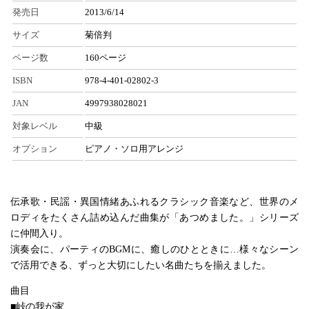
発売日
2013/6/14
サイズ
菊倍判
ページ数
160ページ
ISBN
978-4-401-02802-3
JAN
4997938028021
対象レベル
中級
オプション
ピアノ・ソロ用アレンジ
伝承歌・民謡・異国情緒あふれるクラシック音楽など、世界のメ
ロディをたくさん詰め込んだ曲集が「あつめました。」シリーズ
に仲間入り。
演奏会に、パーティのBGMに、癒しのひとときに…様々なシーン
で活用できる、ずっと大切にしたい名曲たちを揃えました。
曲目
■峠の我が家