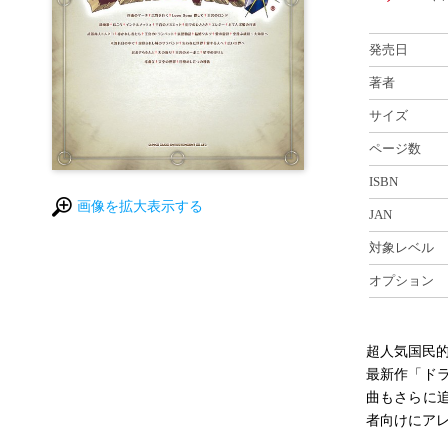
発売日
著者
サイズ
ページ数
ISBN
画像を拡大表示する
JAN
対象レベル
オプション
超人気国民的
最新作「ド
曲もさらに
者向けにア