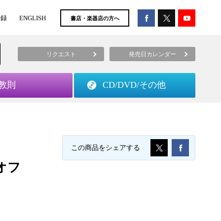
登録
ENGLISH
書店・楽器店の方へ
リクエスト
発売日カレンダー
教則
CD/DVD/
その他
この商品をシェアする
オフ