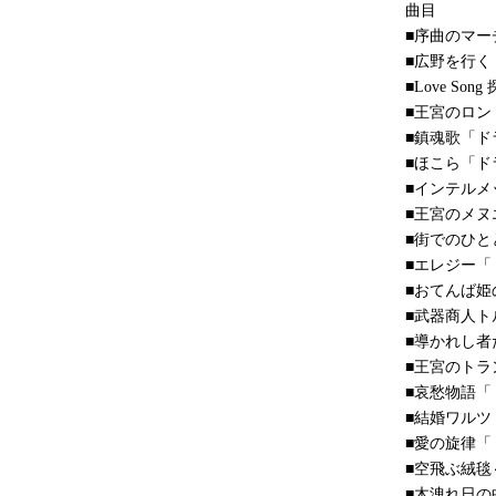
曲目
■序曲のマー
■広野を行く
■Love S
■王宮のロン
■鎮魂歌「ド
■ほこら「ド
■インテル
■王宮のメ
■街でのひ
■エレジー
■おてんば
■武器商人
■導かれし
■王宮のトラ
■哀愁物語「
■結婚ワルツ
■愛の旋律「
■空飛ぶ絨毯
■木洩れ日