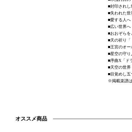
■封印され
■失われた
■愛する人
■広い世界
■おおぞら
■天の祈り
■王宮のオ
■星空の守
■序曲X「ド
■天空の世界
■目覚めし五
※掲載楽譜
オススメ商品