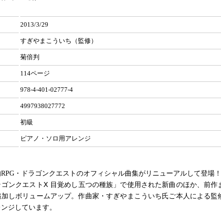
2013/3/29
すぎやまこういち（監修）
菊倍判
114ページ
978-4-401-02777-4
4997938027772
初級
ピアノ・ソロ用アレンジ
RPG・ドラゴンクエストのオフィシャル曲集がリニューアルして登場
ラゴンクエストⅩ 目覚めし五つの種族」で使用された新曲のほか、前作
追加しボリュームアップ。作曲家・すぎやまこういち氏ご本人による監
レンジしています。