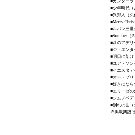
■ガンダーラ
■少年時代（
■異邦人（久
■Merry Chr
■ルパン三世
■Summer（
■渚のアデ
■ジ・エン
■明日に架
■ユア・ソ
■イエスタ
■オー・プ
■好きにな
■エリーゼの
■ジムノペデ
■別れの曲（
※掲載楽譜