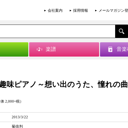
会社案内
採用情報
メールマガジン
楽譜
音楽
趣味ピアノ～想い出のうた、憧れの曲
体 2,000+税）
2013/3/22
菊倍判