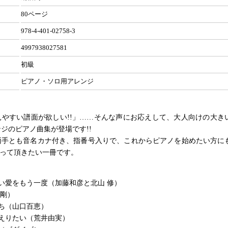
80ページ
978-4-401-02758-3
4997938027581
初級
ピアノ・ソロ用アレンジ
見やすい譜面が欲しい!!」……そんな声にお応えして、大人向けの大き
ジのピアノ曲集が登場です!!
両手とも音名カナ付き、指番号入りで、これからピアノを始めたい方に
取って頂きたい一冊です。
い愛をもう一度（加藤和彦と北山 修）
 剛）
ち（山口百恵）
えりたい（荒井由実）