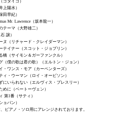
（ゴダイゴ）
井上陽水）
保田早紀）
istmas Mr. Lawrence（坂本龍一）
のテーマ（大野雄二）
久石 譲）
リーヌ（リチャード・クレイダーマン）
ターテイナー（スコット・ジョプリン）
ける橋（サイモン＆ガーファンクル）
ング（僕の歌は君の歌）（エルトン・ジョン）
デイ・ワンス・モア（カーペンターズ）
リティ・ウーマン（ロイ・オービソン）
らずにいられない（エルヴィス・プレスリー）
ために（ベートーヴェン）
ィ 第1番（サティ）
ショパン）
は、ピアノ・ソロ用にアレンジされております。