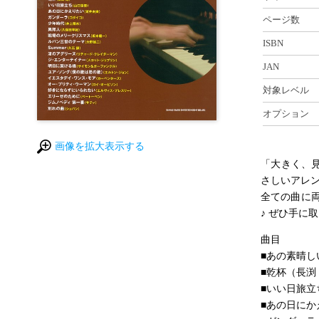
ページ数
ISBN
JAN
対象レベル
オプション
画像を拡大表示する
「大きく、
さしいアレン
全ての曲に
♪ ぜひ手に
曲目
■あの素晴し
■乾杯（長渕
■いい日旅立
■あの日にか