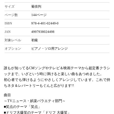
サイズ
菊倍判
ページ数
144ページ
ISBN
978-4-401-02449-0
JAN
4997938024498
対象レベル
初級
オプション
ピアノ・ソロ用アレンジ
誰もが知ってるCMソングやテレビ＆映画テーマから超定番クラシ
ックまで、いざという時に弾けると楽しい曲をあつめました。
初心者でも弾けるようにやさしくアレンジしています。これで持
ちネタ＆レパートリーもぐんと広がります!!
曲目
～TVニュース・娯楽バラエティ部門～
■笑点のテーマ「笑点」
■ドリフ大爆笑のテーマ「ドリフ 大爆笑」