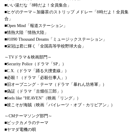
■いい湯だな「8時だよ！全員集合」
■ヒゲのテーマ～加藤茶のストリップ メドレー「8時だよ！全員集
合」
■Open Mind「報道ステーション」
■情熱大陸「情熱大陸」
■#1090 Thousand Dreams「ミュージックステーション」
■栄冠は君に輝く「全国高等学校野球大会」
～TVドラマ＆映画部門～
■Security Police（ドラマ「SP」）
■C.X.（ドラマ「踊る大捜査線」）
■必殺！（ドラマ「必殺仕事人」）
■旧オープニング・テーマ（ドラマ「暴れん坊将軍」）
■偽証（ドラマ「古畑任三郎」）
■feels like “HEAVEN”（映画「リング」）
■彼こそが海賊（映画「パイレーツ・オブ・カリビアン」）
～CMテーマソング部門～
■ビックカメラのテーマ
■ヤマダ電機の唄