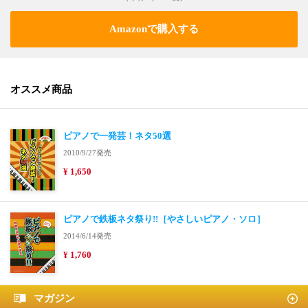
Amazonで購入する
オススメ商品
ピアノで一発芸！ネタ50選
2010/9/27発売
¥ 1,650
ピアノで鉄板ネタ祭り!!［やさしいピアノ・ソロ］
2014/6/14発売
¥ 1,760
マガジン