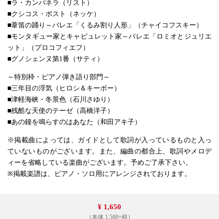
■ラ・カンパネラ（リスト）
■クシコス・ポスト（ネッケ）
■葦笛の踊り～バレエ「くるみ割り人形」（チャイコフスキー）
■モンタギュー家とキャピュレット家～バレエ「ロミオとジュリエ
ット」（プロコフィエフ）
■グノシェンヌ第1番（サティ）
～特別枠・ピアノ弾き語り部門～
■三年目の浮気（ヒロシ＆キーボー）
■津軽海峡・冬景色（石川さゆり）
■残酷な天使のテーゼ（高橋洋子）
■あの鐘を鳴らすのはあなた（和田アキ子）
※掲載曲によっては、ガイドとして歌詞が入っているものと入っ
ていないものがございます。また、編曲の都合上、歌詞やメロデ
ィーを省略している楽曲がございます。予めご了承下さい。
※掲載楽譜は、ピアノ・ソロ用にアレンジされております。
¥ 1,650
（本体 1,500+税）