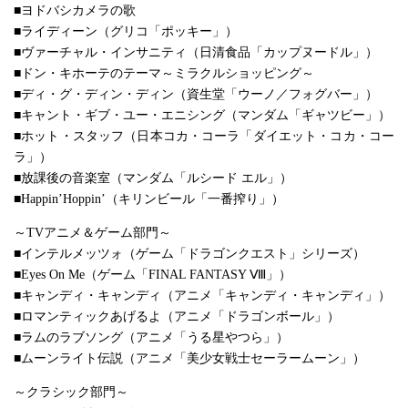
■ヨドバシカメラの歌
■ライディーン（グリコ「ポッキー」）
■ヴァーチャル・インサニティ（日清食品「カップヌードル」）
■ドン・キホーテのテーマ～ミラクルショッピング～
■ディ・グ・ディン・ディン（資生堂「ウーノ／フォグバー」）
■キャント・ギブ・ユー・エニシング（マンダム「ギャツビー」）
■ホット・スタッフ（日本コカ・コーラ「ダイエット・コカ・コー
ラ」）
■放課後の音楽室（マンダム「ルシード エル」）
■Happin’Hoppin’（キリンビール「一番搾り」）
～TVアニメ＆ゲーム部門～
■インテルメッツォ（ゲーム「ドラゴンクエスト」シリーズ）
■Eyes On Me（ゲーム「FINAL FANTASY Ⅷ」）
■キャンディ・キャンディ（アニメ「キャンディ・キャンディ」）
■ロマンティックあげるよ（アニメ「ドラゴンボール」）
■ラムのラブソング（アニメ「うる星やつら」）
■ムーンライト伝説（アニメ「美少女戦士セーラームーン」）
～クラシック部門～