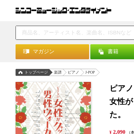
マガジン
書籍
トップページ
楽譜
ピアノ
J-POP
ピアノ
女性が
た。
2,090
¥
（本