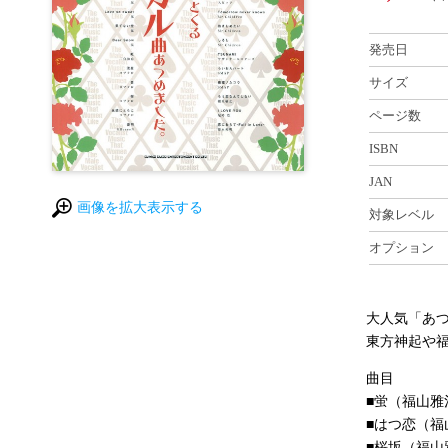
発売日
サイズ
ページ数
ISBN
JAN
画像を拡大表示する
対象レベル
オプション
大人気「あ
東方神起や
曲目
■蛍（福山雅
■はつ恋（福
■桜坂（福山