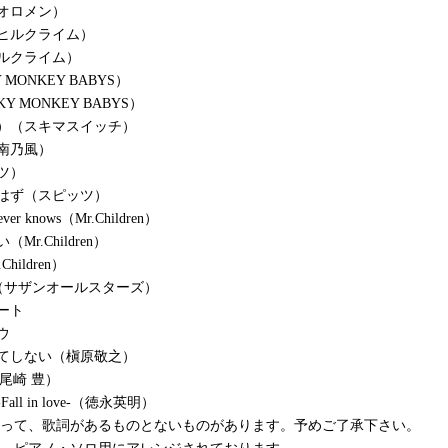
オロメン）
ヒルクライム）
ルクライム）
 MONKEY BABYS）
Y MONKEY BABYS）
）（スキマスイッチ）
南乃風）
ツ）
はず（スピッツ）
ever knows（Mr.Children）
Mr.Children）
hildren）
MI（サザンオールスターズ）
ート
ウ
てしない（槇原敬之）
ou（尾崎 豊）
all in love-（徳永英明）
よって、歌詞があるものとないものがあります。予めご了承下さい。