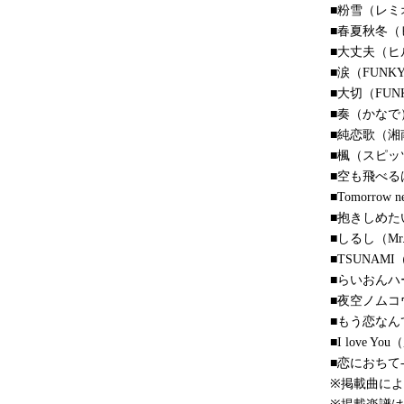
■粉雪（レミ
■春夏秋冬（
■大丈夫（ヒ
■涙（FUNKY
■大切（FUNK
■奏（かなで
■純恋歌（湘
■楓（スピッ
■空も飛べる
■Tomorrow n
■抱きしめたい（
■しるし（Mr.C
■TSUNA
■らいおんハ
■夜空ノムコ
■もう恋なん
■I love Y
■恋におちて-F
※掲載曲に