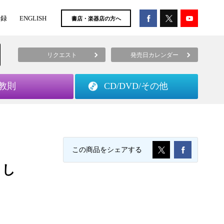
登録
ENGLISH
書店・楽器店の方へ
リクエスト
発売日カレンダー
教則
CD/DVD/
その他
この商品をシェアする
まし