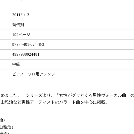
2011/1/13
菊倍判
192ページ
978-4-401-02448-3
4997938024481
中級
ピアノ・ソロ用アレンジ
つめました。」シリーズより、「女性がグッとくる男性ヴォーカル曲」
福山雅治など男性アーティストのバラード曲を中心に掲載。
治）
山雅治）
雅治）