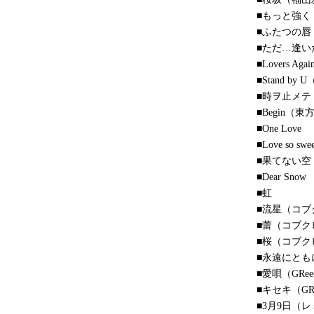
■もっと強く（
■ふたつの唇（
■ただ…逢い
■Lovers Ag
■Stand b
■時ヲ止メテ
■Begin（
■One Love
■Love so swee
■果てない空
■Dear Snow
■虹
■流星（コブ
■蕾（コブク
■桜（コブク
■永遠にとも
■愛唄（GRee
■キセキ（GRe
■3月9日（