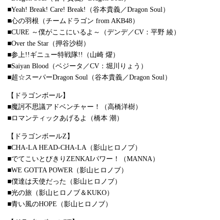
■Yeah! Break! Care! Break!（谷本貴義／Dragon Soul）
■心の羽根（チームドラゴン from AKB48）
■CURE ～僕がここにいるよ～（デンデ／CV：平野 綾）
■Over the Star（押谷沙樹）
■参上!!ギニュー特戦隊!!（山崎 燿）
■Saiyan Blood（ベジータ／CV：堀川りょう）
■超☆スーパーDragon Soul（谷本貴義／Dragon Soul）
【ドラゴンボール】
■魔訶不思議アドベンチャー！（高橋洋樹）
■ロマンティックあげるよ（橋本 潮）
【ドラゴンボールZ】
■CHA-LA HEAD-CHA-LA（影山ヒロノブ）
■でてこいとびきりZENKAIパワー！（MANNA）
■WE GOTTA POWER（影山ヒロノブ）
■僕達は天使だった（影山ヒロノブ）
■光の旅（影山ヒロノブ＆KUKO）
■青い風のHOPE（影山ヒロノブ）