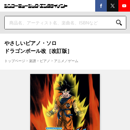
やさしいピアノ・ソロ
ドラゴンボール改［改訂版］
トップページ
>
楽譜
>
ピアノ
>
アニメ／ゲーム