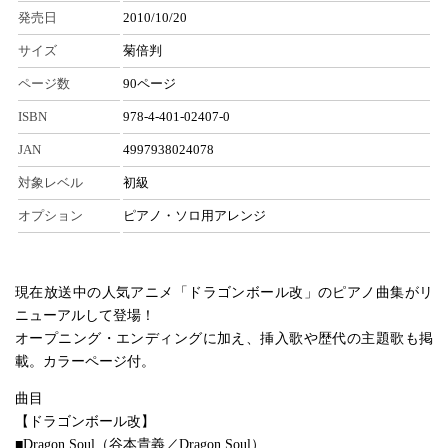
発売日
2010/10/20
サイズ
菊倍判
ページ数
90ページ
ISBN
978-4-401-02407-0
JAN
4997938024078
対象レベル
初級
オプション
ピアノ・ソロ用アレンジ
現在放送中の人気アニメ「ドラゴンボール改」のピアノ曲集がリ
ニューアルして登場！
オープニング・エンディングに加え、挿入歌や歴代の主題歌も掲
載。カラーページ付。
曲目
【ドラゴンボール改】
■Dragon Soul（谷本貴義／Dragon Soul）