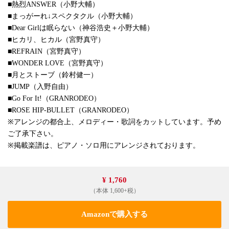
■熱烈ANSWER（小野大輔）
■まっがーれ↓スペクタクル（小野大輔）
■Dear Girlは眠らない（神谷浩史＋小野大輔）
■ヒカリ、ヒカル（宮野真守）
■REFRAIN（宮野真守）
■WONDER LOVE（宮野真守）
■月とストーブ（鈴村健一）
■JUMP（入野自由）
■Go For It!（GRANRODEO）
■ROSE HIP-BULLET（GRANRODEO）
※アレンジの都合上、メロディー・歌詞をカットしています。予め
ご了承下さい。
※掲載楽譜は、ピアノ・ソロ用にアレンジされております。
¥ 1,760
（本体 1,600+税）
Amazonで購入する