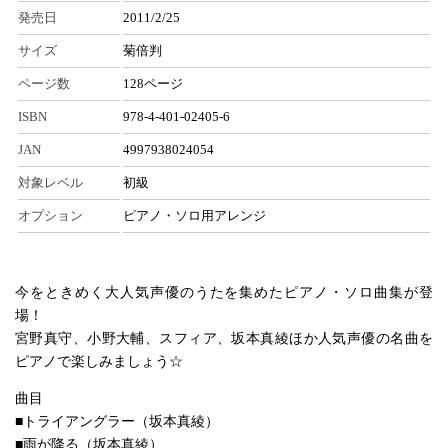
発売日
2011/2/25
サイズ
菊倍判
ページ数
128ページ
ISBN
978-4-401-02405-6
JAN
4997938024054
対象レベル
初級
オプション
ピアノ・ソロ用アレンジ
今をときめく大人気声優のうたを集めたピアノ・ソロ曲集が登
場！
宮野真守、小野大輔、スフィア、坂本真綾ほか人気声優の名曲を
ピアノで楽しみましょう☆
曲目
■トライアングラー（坂本真綾）
■雨が降る（坂本真綾）